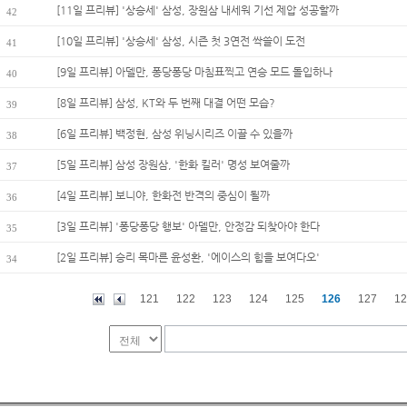
[11일 프리뷰] '상승세' 삼성, 장원삼 내세워 기선 제압 성공할까
42
[10일 프리뷰] '상승세' 삼성, 시즌 첫 3연전 싹쓸이 도전
41
[9일 프리뷰] 아델만, 퐁당퐁당 마침표찍고 연승 모드 돌입하나
40
[8일 프리뷰] 삼성, KT와 두 번째 대결 어떤 모습?
39
[6일 프리뷰] 백정현, 삼성 위닝시리즈 이끌 수 있을까
38
[5일 프리뷰] 삼성 장원삼, '한화 킬러' 명성 보여줄까
37
[4일 프리뷰] 보니야, 한화전 반격의 중심이 될까
36
[3일 프리뷰] '퐁당퐁당 행보' 아델만, 안정감 되찾아야 한다
35
[2일 프리뷰] 승리 목마른 윤성환, '에이스의 힘을 보여다오'
34
121
122
123
124
125
126
127
12