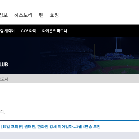
정보
히스토리
팬
쇼핑
럼 캐릭터
GO! 라팍
라이온즈 파트너
보고서
다.
[19일 프리뷰] 원태인, 한화전 강세 이어갈까…5월 3연승 도전