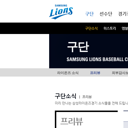
본문내용 바로가기
메인메뉴 바로가기
구단
선수단
경기
구단소식
히스토리
엠블
구단
라이온즈 소식
프리뷰
외부감사
구단소식
|
프리뷰
미리 만나는 삼성라이온즈경기 소식들을 전해 드립니
프리뷰