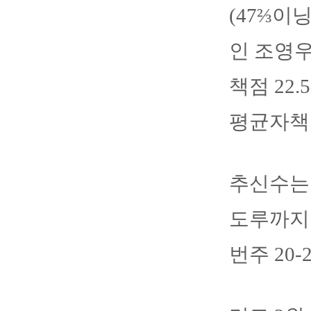
(47⅔이
인 조영우
책점 22
평균자책점
추신수는 
도루까지 
번주 20