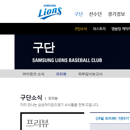
본문내용 바로가기
메인메뉴 바로가기
구단
선수단
경기정보
구단소식
히스토리
엠블럼 캐릭
구단
라이온즈 소식
프리뷰
외부감사보고서
구단소식
|
프리뷰
미리 만나는 삼성라이온즈경기 소식들을 전해 드립니다.
[28일 프리뷰] ‘3전4
프리뷰