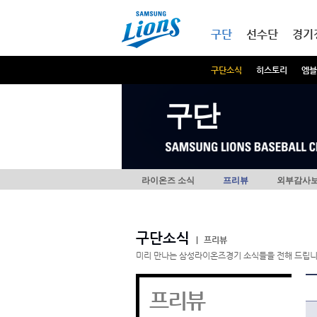
본문내용 바로가기
메인메뉴 바로가기
구단
선수단
경기
구단소식
히스토리
엠블
구단
라이온즈 소식
프리뷰
외부감사
구단소식
|
프리뷰
미리 만나는 삼성라이온즈경기 소식들을 전해 드립니
프리뷰