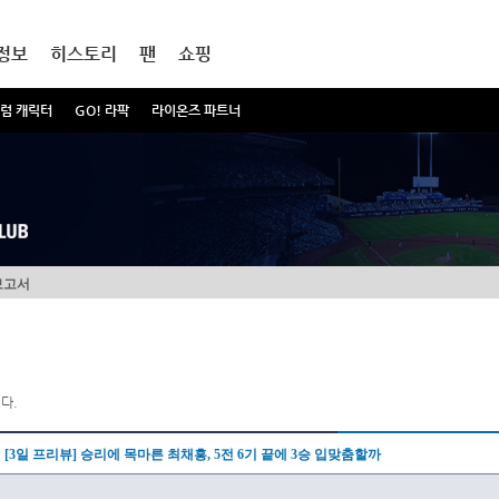
정보
히스토리
팬
쇼핑
럼 캐릭터
GO! 라팍
라이온즈 파트너
보고서
다.
[3일 프리뷰] 승리에 목마른 최채흥, 5전 6기 끝에 3승 입맞춤할까