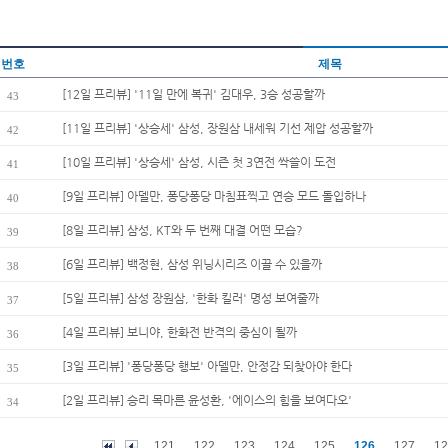
번호
제목
[12일 프리뷰] '11일 만에 복귀' 김대우, 3승 성공할까
43
[11일 프리뷰] '상승세' 삼성, 장원삼 내세워 기선 제압 성공할까
42
[10일 프리뷰] '상승세' 삼성, 시즌 첫 3연전 싹쓸이 도전
41
[9일 프리뷰] 아델만, 퐁당퐁당 마침표찍고 연승 모드 돌입하나
40
[8일 프리뷰] 삼성, KT와 두 번째 대결 어떤 모습?
39
[6일 프리뷰] 백정현, 삼성 위닝시리즈 이끌 수 있을까
38
[5일 프리뷰] 삼성 장원삼, '한화 킬러' 명성 보여줄까
37
[4일 프리뷰] 보니야, 한화전 반격의 중심이 될까
36
[3일 프리뷰] '퐁당퐁당 행보' 아델만, 안정감 되찾아야 한다
35
[2일 프리뷰] 승리 목마른 윤성환, '에이스의 힘을 보여다오'
34
121
122
123
124
125
126
127
12