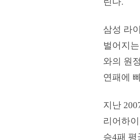
린다.
삼성 라
벌어지는 
와의 원정
연패에 빠
지난 20
리어하이 
승4패 평