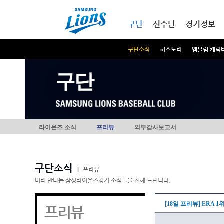
본문내용 바로가기
메인메뉴 바로가기
구단
선수단
경기정보
구단소식
히스토리
엠블럼 캐릭
구단
라이온즈 소식
프리뷰
외부감사보고서
구단소식
|
프리뷰
미리 만나는 삼성라이온즈경기 소식들을 전해 드립니다.
[18일 프리뷰] ERA 1
프리뷰