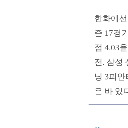
한화에선 
즌 17경
점 4.03
전. 삼성
닝 3피안
은 바 있다