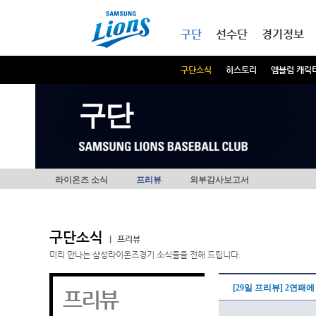
본문내용 바로가기
메인메뉴 바로가기
구단
선수단
경기정보
구단소식
히스토리
엠블럼 캐릭
구단
라이온즈 소식
프리뷰
외부감사보고서
구단소식
|
프리뷰
미리 만나는 삼성라이온즈경기 소식들을 전해 드립니다.
[29일 프리뷰] 2연패
프리뷰