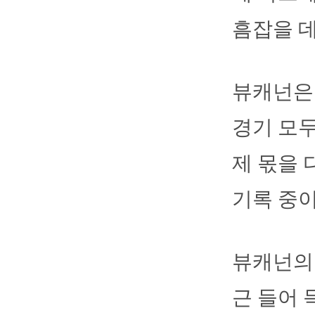
흠잡을 데
뷰캐넌은 
경기 모
제 몫을 
기록 중이다
뷰캐넌의 
근 들어 