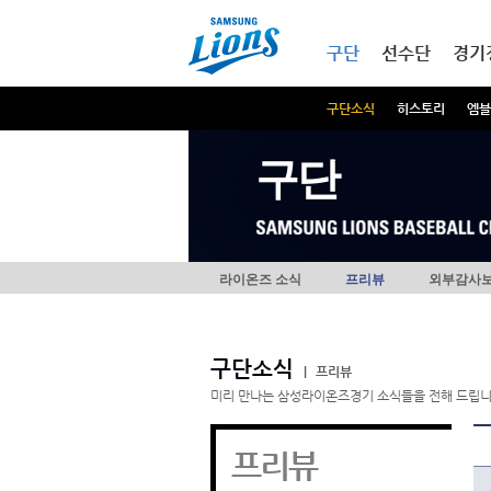
본문내용 바로가기
메인메뉴 바로가기
구단
선수단
경기
구단소식
히스토리
엠블
구단
라이온즈 소식
프리뷰
외부감사
구단소식
|
프리뷰
미리 만나는 삼성라이온즈경기 소식들을 전해 드립니
프리뷰