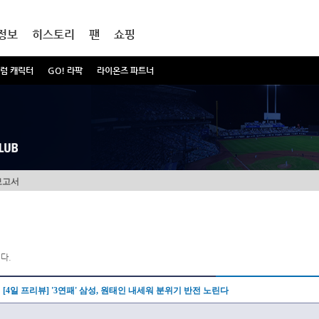
정보
히스토리
팬
쇼핑
럼 캐릭터
GO! 라팍
라이온즈 파트너
보고서
다.
[4일 프리뷰] '3연패' 삼성, 원태인 내세워 분위기 반전 노린다