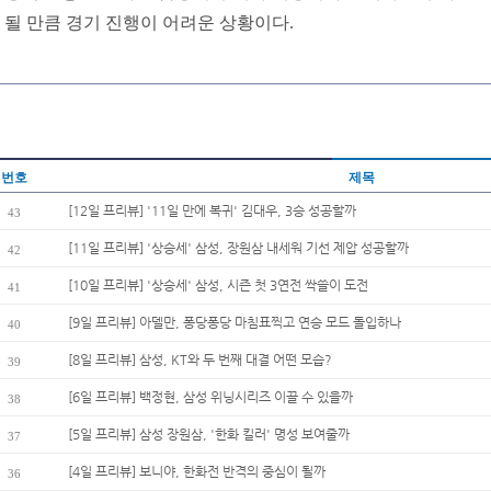
될 만큼 경기 진행이 어려운 상황이다.
번호
제목
[12일 프리뷰] '11일 만에 복귀' 김대우, 3승 성공할까
43
[11일 프리뷰] '상승세' 삼성, 장원삼 내세워 기선 제압 성공할까
42
[10일 프리뷰] '상승세' 삼성, 시즌 첫 3연전 싹쓸이 도전
41
[9일 프리뷰] 아델만, 퐁당퐁당 마침표찍고 연승 모드 돌입하나
40
[8일 프리뷰] 삼성, KT와 두 번째 대결 어떤 모습?
39
[6일 프리뷰] 백정현, 삼성 위닝시리즈 이끌 수 있을까
38
[5일 프리뷰] 삼성 장원삼, '한화 킬러' 명성 보여줄까
37
[4일 프리뷰] 보니야, 한화전 반격의 중심이 될까
36