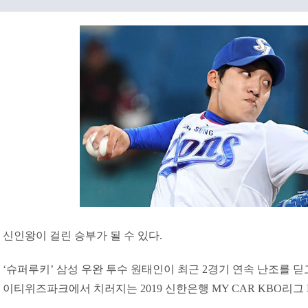
신인왕이 걸린 승부가 될 수 있다.
‘슈퍼루키’ 삼성 우완 투수 원태인이 최근 2경기 연속 난조를 딛고
이티위즈파크에서 치러지는 2019 신한은행 MY CAR KBO리