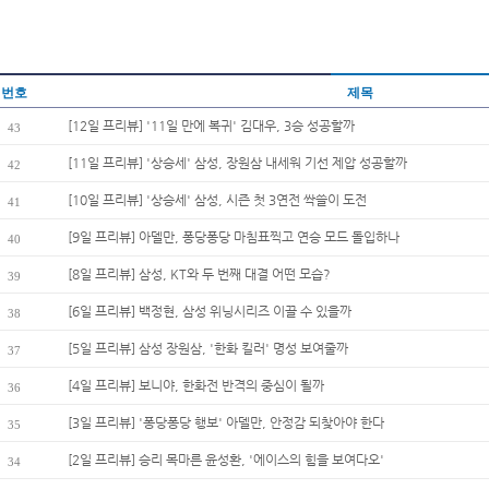
번호
제목
[12일 프리뷰] '11일 만에 복귀' 김대우, 3승 성공할까
43
[11일 프리뷰] '상승세' 삼성, 장원삼 내세워 기선 제압 성공할까
42
[10일 프리뷰] '상승세' 삼성, 시즌 첫 3연전 싹쓸이 도전
41
[9일 프리뷰] 아델만, 퐁당퐁당 마침표찍고 연승 모드 돌입하나
40
[8일 프리뷰] 삼성, KT와 두 번째 대결 어떤 모습?
39
[6일 프리뷰] 백정현, 삼성 위닝시리즈 이끌 수 있을까
38
[5일 프리뷰] 삼성 장원삼, '한화 킬러' 명성 보여줄까
37
[4일 프리뷰] 보니야, 한화전 반격의 중심이 될까
36
[3일 프리뷰] '퐁당퐁당 행보' 아델만, 안정감 되찾아야 한다
35
[2일 프리뷰] 승리 목마른 윤성환, '에이스의 힘을 보여다오'
34