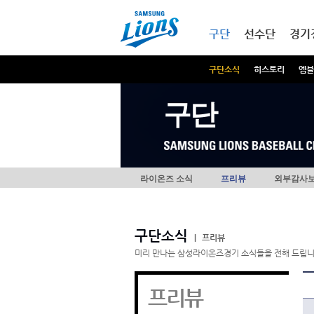
본문내용 바로가기
메인메뉴 바로가기
구단
선수단
경기
구단소식
히스토리
엠블
구단
라이온즈 소식
프리뷰
외부감사
구단소식
|
프리뷰
미리 만나는 삼성라이온즈경기 소식들을 전해 드립니
프리뷰