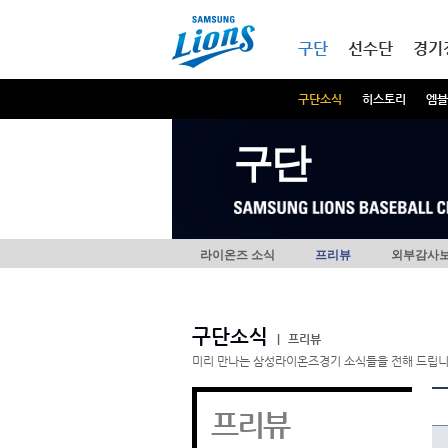
본문내용 바로가기
메인메뉴 바로가기
구단
선수단
경기
구단소식
히스토리
엠블
구단
라이온즈 소식
프리뷰
외부감사
구단소식
|
프리뷰
미리 만나는 삼성라이온즈경기 소식들을 전해 드립니
프리뷰