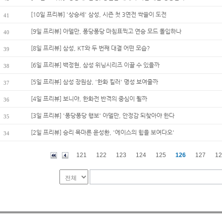
[10일 프리뷰] '상승세' 삼성, 시즌 첫 3연전 싹쓸이 도전
41
[9일 프리뷰] 아델만, 퐁당퐁당 마침표찍고 연승 모드 돌입하나
40
[8일 프리뷰] 삼성, KT와 두 번째 대결 어떤 모습?
39
[6일 프리뷰] 백정현, 삼성 위닝시리즈 이끌 수 있을까
38
[5일 프리뷰] 삼성 장원삼, '한화 킬러' 명성 보여줄까
37
[4일 프리뷰] 보니야, 한화전 반격의 중심이 될까
36
[3일 프리뷰] '퐁당퐁당 행보' 아델만, 안정감 되찾아야 한다
35
[2일 프리뷰] 승리 목마른 윤성환, '에이스의 힘을 보여다오'
34
121
122
123
124
125
126
127
12