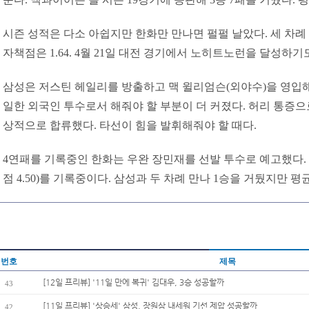
시즌 성적은 다소 아쉽지만 한화만 만나면 펄펄 날았다. 세 차례
자책점은 1.64. 4월 21일 대전 경기에서 노히트노런을 달성하기
삼성은 저스틴 헤일리를 방출하고 맥 윌리엄슨(외야수)을 영입해
일한 외국인 투수로서 해줘야 할 부분이 더 커졌다. 허리 통증
상적으로 합류했다. 타선이 힘을 발휘해줘야 할 때다.
4연패를 기록중인 한화는 우완 장민재를 선발 투수로 예고했다. 올
점 4.50)를 기록중이다. 삼성과 두 차례 만나 1승을 거뒀지만 평균
번호
제목
[12일 프리뷰] '11일 만에 복귀' 김대우, 3승 성공할까
43
[11일 프리뷰] '상승세' 삼성, 장원삼 내세워 기선 제압 성공할까
42