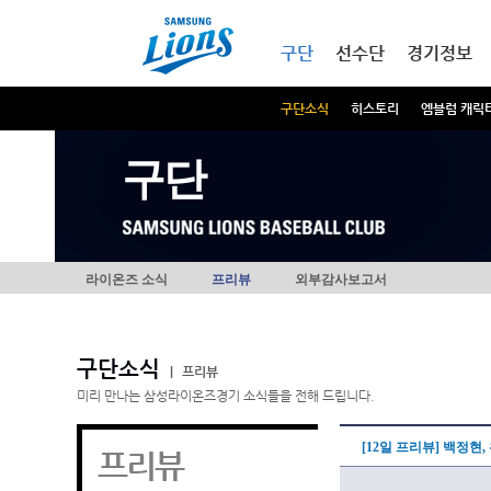
본문내용 바로가기
메인메뉴 바로가기
구단
선수단
경기정보
구단소식
히스토리
엠블럼 캐릭
구단
라이온즈 소식
프리뷰
외부감사보고서
구단소식
|
프리뷰
미리 만나는 삼성라이온즈경기 소식들을 전해 드립니다.
[12일 프리뷰] 백정현
프리뷰