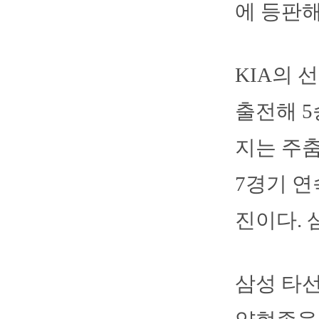
에 등판해
KIA의 
출전해 5
지는 주춤
7경기 연
진이다. 
삼성 타선