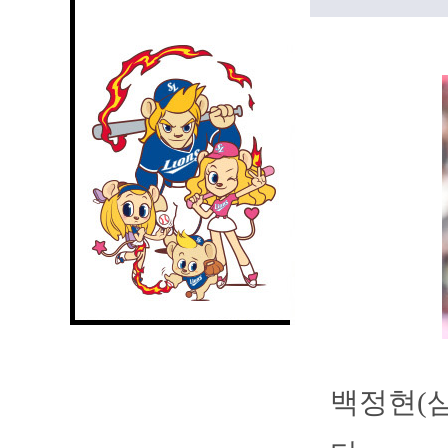
백정현(삼