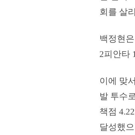
회를 살리
백정현은 
2피안타 
이에 맞서
발 투수로
책점 4.
달성했으나