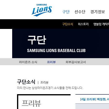
본문내용 바로가기
메인메뉴 바로가기
구단
선수단
경기정보
구단소식
히스토리
엠블럼 캐릭
구단
라이온즈 소식
프리뷰
외부감사보고서
구단소식
|
프리뷰
미리 만나는 삼성라이온즈경기 소식들을 전해 드립니다.
[4일 프리뷰] 백정현,
프리뷰