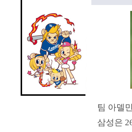
팀 아델만
삼성은 2