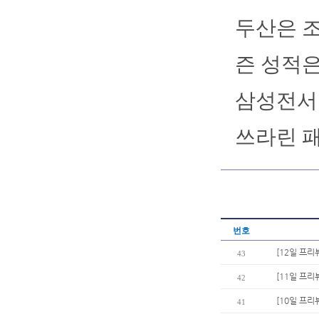
두산은 조
즌 성적은 
삼성전서 
쓰라린 패
번호
[12일 프리
43
[11일 프리
42
[10일 프리
41