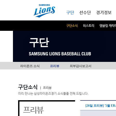
본문내용 바로가기
메인메뉴 바로가기
구단
선수단
경기정보
구단소식
히스토리
엠블럼 캐릭
구단
라이온즈 소식
프리뷰
외부감사보고서
구단소식
|
프리뷰
미리 만나는 삼성라이온즈경기 소식들을 전해 드립니다.
[26일 프리뷰] '5월 E
프리뷰