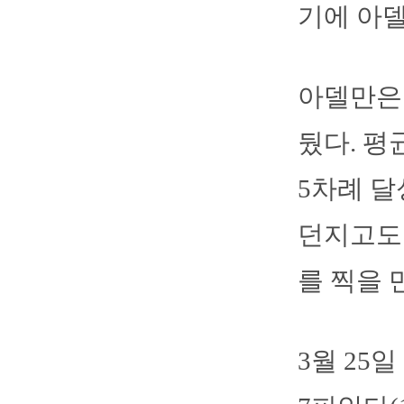
기에 아델
아델만은 
뒀다. 평
5차례 달
던지고도 
를 찍을 
3월 25