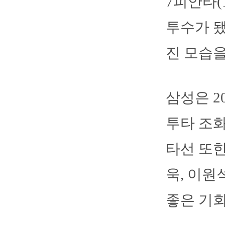
7피안타(
투수가 됐
진 모습을
삼성은 2
투타 조화
타선 또한
욱, 이원
좋은 기회