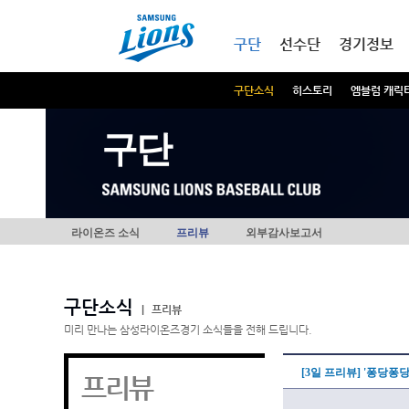
본문내용 바로가기
메인메뉴 바로가기
구단
선수단
경기정보
구단소식
히스토리
엠블럼 캐릭
구단
라이온즈 소식
프리뷰
외부감사보고서
구단소식
|
프리뷰
미리 만나는 삼성라이온즈경기 소식들을 전해 드립니다.
[3일 프리뷰] '퐁당퐁
프리뷰