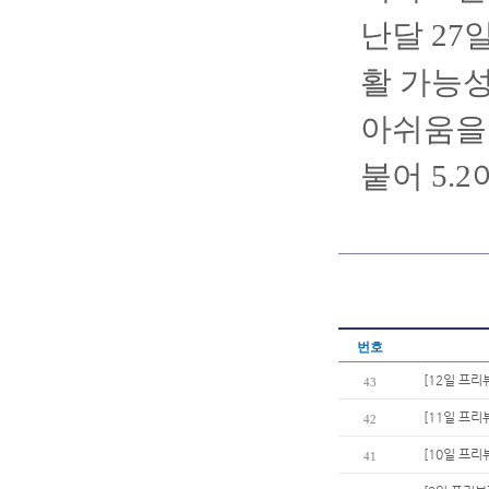
난달 27
활 가능성
아쉬움을 
붙어 5.
번호
[12일 프리
43
[11일 프리
42
[10일 프리
41