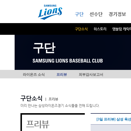
본문내용 바로가기
메인메뉴 바로가기
구단
선수단
경기정보
구단소식
히스토리
엠블럼 캐릭
구단
라이온즈 소식
프리뷰
외부감사보고서
구단소식
|
프리뷰
미리 만나는 삼성라이온즈경기 소식들을 전해 드립니다.
[3일 프리뷰] 삼성 육선
프리뷰