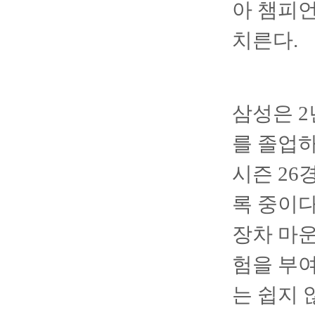
아 챔피언
치른다.
삼성은 2
를 졸업하
시즌 26
록 중이다
장차 마
험을 부여
는 쉽지 