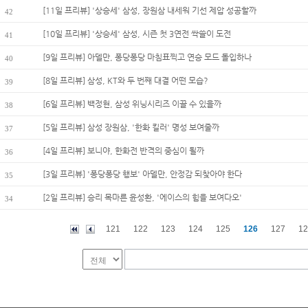
[11일 프리뷰] '상승세' 삼성, 장원삼 내세워 기선 제압 성공할까
42
[10일 프리뷰] '상승세' 삼성, 시즌 첫 3연전 싹쓸이 도전
41
[9일 프리뷰] 아델만, 퐁당퐁당 마침표찍고 연승 모드 돌입하나
40
[8일 프리뷰] 삼성, KT와 두 번째 대결 어떤 모습?
39
[6일 프리뷰] 백정현, 삼성 위닝시리즈 이끌 수 있을까
38
[5일 프리뷰] 삼성 장원삼, '한화 킬러' 명성 보여줄까
37
[4일 프리뷰] 보니야, 한화전 반격의 중심이 될까
36
[3일 프리뷰] '퐁당퐁당 행보' 아델만, 안정감 되찾아야 한다
35
[2일 프리뷰] 승리 목마른 윤성환, '에이스의 힘을 보여다오'
34
121
122
123
124
125
126
127
12