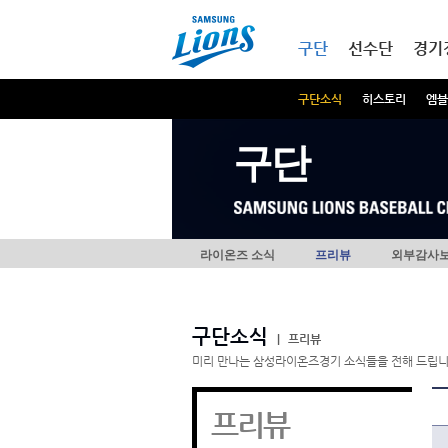
본문내용 바로가기
메인메뉴 바로가기
구단
선수단
경기
구단소식
히스토리
엠블
구단
라이온즈 소식
프리뷰
외부감사
구단소식
|
프리뷰
미리 만나는 삼성라이온즈경기 소식들을 전해 드립니
프리뷰