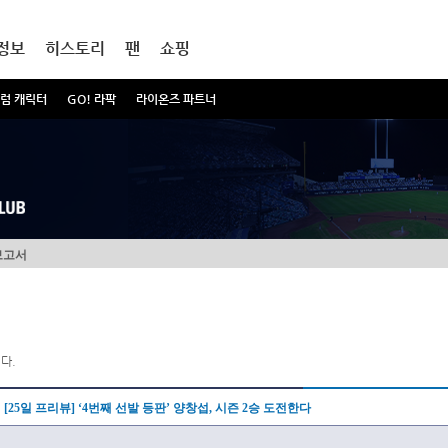
정보
히스토리
팬
쇼핑
럼 캐릭터
GO! 라팍
라이온즈 파트너
보고서
다.
[25일 프리뷰] ‘4번째 선발 등판’ 양창섭, 시즌 2승 도전한다