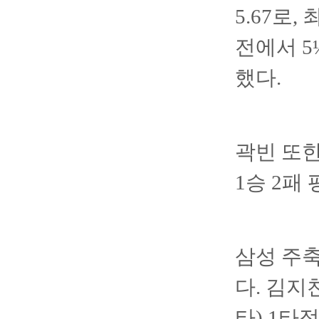
5.67로
전에서 5
했다.
곽빈 또한
1승 2패
삼성 주축
다. 김지
타) 1타