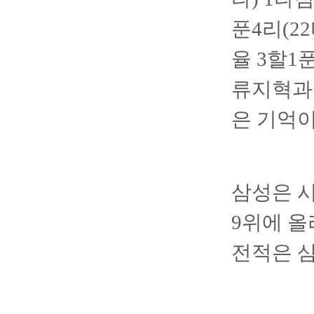
푼4리(2
율 3할1
류지혁과 
은 기억이
삼성은 시즌
9위에 올
전적은 삼