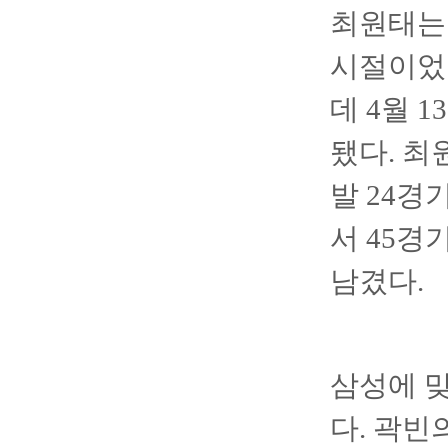
최원태는 
시절이었
데 4월 
됐다. 최
발 24경
서 45경기
남겼다.
삼성에 
다. 곽빈