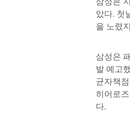
삼성은 지
았다. 첫
을 노렸지
삼성은 패
발 예고했
균자책점 
히어로즈
다.