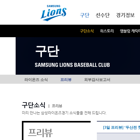
본문내용 바로가기
메인메뉴 바로가기
구단
선수단
경기정보
구단소식
히스토리
엠블럼 캐릭
구단
라이온즈 소식
프리뷰
외부감사보고서
구단소식
|
프리뷰
미리 만나는 삼성라이온즈경기 소식들을 전해 드립니다.
[3일 프리뷰] ‘두산전
프리뷰