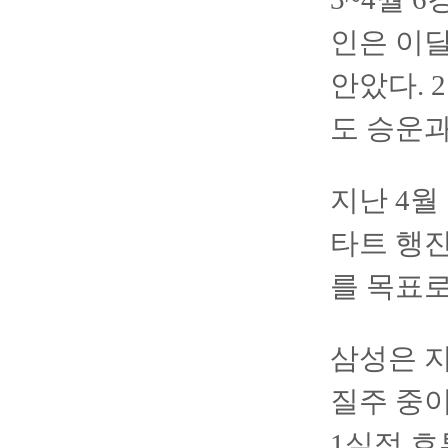
인은 이달
안았다. 
도 승운과
지난 4월
타트 행
를 목표로
삼성은 지
질주 중이
1실점 호