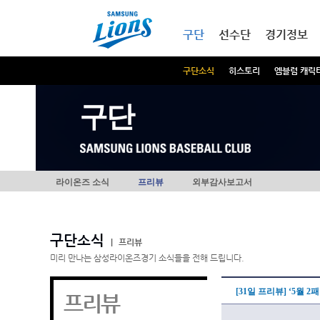
본문내용 바로가기
메인메뉴 바로가기
구단
선수단
경기정보
구단소식
히스토리
엠블럼 캐릭
구단
라이온즈 소식
프리뷰
외부감사보고서
구단소식
|
프리뷰
미리 만나는 삼성라이온즈경기 소식들을 전해 드립니다.
[31일 프리뷰] ‘5월 2패
프리뷰