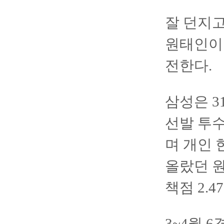
잘 던지고
원태인이 
전한다.
삼성은 3
선발 투수
며 개인 
올랐던 원
책점 2.
3~4월 