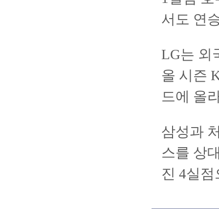
서도 연승
LG는 외
올 시즌 
드에 올라
삼성과 처
스를 상대
진 4실