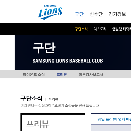
본문내용 바로가기
메인메뉴 바로가기
구단
선수단
경기정보
구단소식
히스토리
엠블럼 캐릭
구단
라이온즈 소식
프리뷰
외부감사보고서
구단소식
|
프리뷰
미리 만나는 삼성라이온즈경기 소식들을 전해 드립니다.
[28일 프리뷰] 연패 
프리뷰