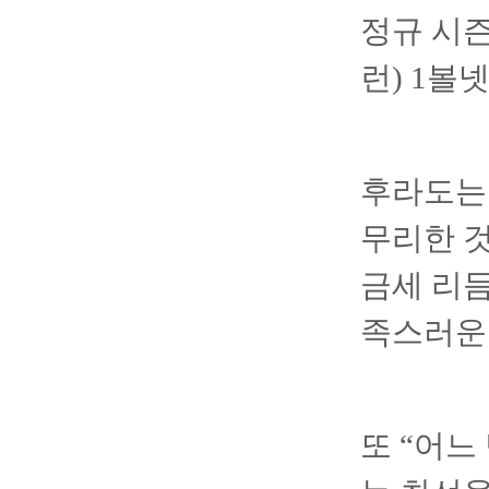
정규 시즌
런) 1볼
후라도는 
무리한 것
금세 리
족스러운 
또 “어느