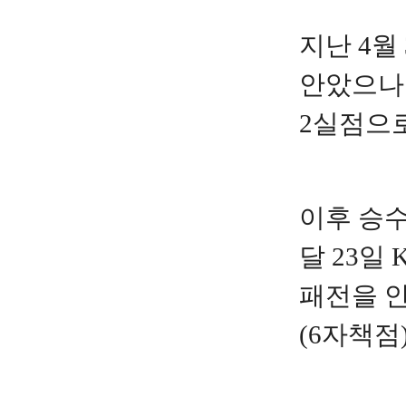
지난 4월
안았으나 
2실점으로
이후 승수
달 23일
패전을 안
(6자책점