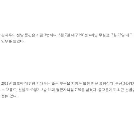
김대우의 선발 등판은 시즌 3번째다. 6월 7일 대구 NC전 4이닝 무실점, 7월 27일 대구
임무를 맡았다.
2011년 프로에 데뷔한 김대우는 줄곧 뒷문을 지켜온 불펜 전문 요원이다. 통산 345경기
브 23홀드, 선발로 40경기 8승 14패 평균자책점 7.70을 남겼다. 공교롭게도 최근 선발승
점)이었다.