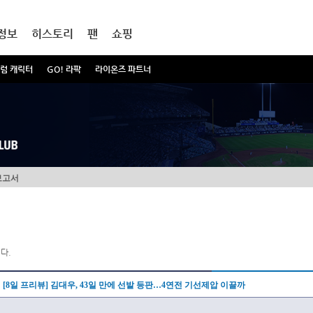
정보
히스토리
팬
쇼핑
럼 캐릭터
GO! 라팍
라이온즈 파트너
보고서
다.
[8일 프리뷰] 김대우, 43일 만에 선발 등판…4연전 기선제압 이끌까