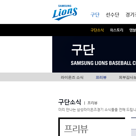
본문내용 바로가기
메인메뉴 바로가기
구단
선수단
경기
구단소식
히스토리
엠블
구단
라이온즈 소식
프리뷰
외부감사
구단소식
|
프리뷰
미리 만나는 삼성라이온즈경기 소식들을 전해 드립니
프리뷰