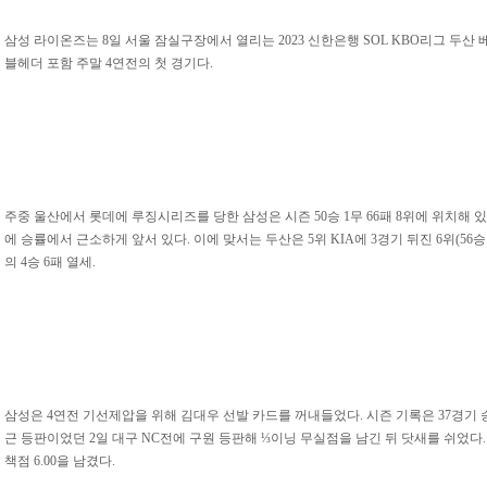
삼성 라이온즈는 8일 서울 잠실구장에서 열리는 2023 신한은행 SOL KBO리그 두산 
블헤더 포함 주말 4연전의 첫 경기다.
주중 울산에서 롯데에 루징시리즈를 당한 삼성은 시즌 50승 1무 66패 8위에 위치해 있
에 승률에서 근소하게 앞서 있다. 이에 맞서는 두산은 5위 KIA에 3경기 뒤진 6위(56승 
의 4승 6패 열세.
삼성은 4연전 기선제압을 위해 김대우 선발 카드를 꺼내들었다. 시즌 기록은 37경기 승리
근 등판이었던 2일 대구 NC전에 구원 등판해 ⅓이닝 무실점을 남긴 뒤 닷새를 쉬었다.
책점 6.00을 남겼다.