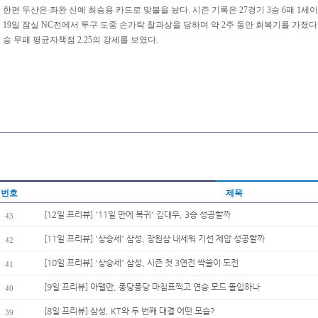
한편 두산은 좌완 신예 최승용 카드로 맞불을 놨다. 시즌 기록은 27경기 3승 6패 1세이
19일 잠실 NC전에서 투구 도중 손가락 찰과상을 당하며 약 2주 동안 회복기를 가졌다. 
승 무패 평균자책점 2.25의 강세를 보였다.
번호
제목
[12일 프리뷰] '11일 만에 복귀' 김대우, 3승 성공할까
43
[11일 프리뷰] '상승세' 삼성, 장원삼 내세워 기선 제압 성공할까
42
[10일 프리뷰] '상승세' 삼성, 시즌 첫 3연전 싹쓸이 도전
41
[9일 프리뷰] 아델만, 퐁당퐁당 마침표찍고 연승 모드 돌입하나
40
[8일 프리뷰] 삼성, KT와 두 번째 대결 어떤 모습?
39