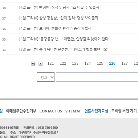
[6일 프리뷰] 백정현, 삼성 위닝시리즈 이끌 수 있을까
38
[5일 프리뷰] 삼성 장원삼, '한화 킬러' 명성 보여줄까
37
[4일 프리뷰] 보니야, 한화전 반격의 중심이 될까
36
[3일 프리뷰] '퐁당퐁당 행보' 아델만, 안정감 되찾아야 한다
35
[2일 프리뷰] 승리 목마른 윤성환, '에이스의 힘을 보여다오'
34
121
122
123
124
125
126
127
12
침
이메일무단수집거부
CONTACT US
SITEMAP
언론사진자료실
모바일 버전 가기