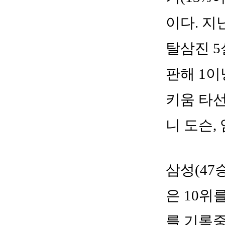
이다. 지
탈삼진 5
판해 1이
키움 타선
니 도슨,
삼성(47승
은 10위
를 기록중