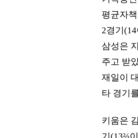
평균자책점
2경기(1
삼성은 지
주고 받았
재일이 
타 경기를
키움은 김
기(13⅔