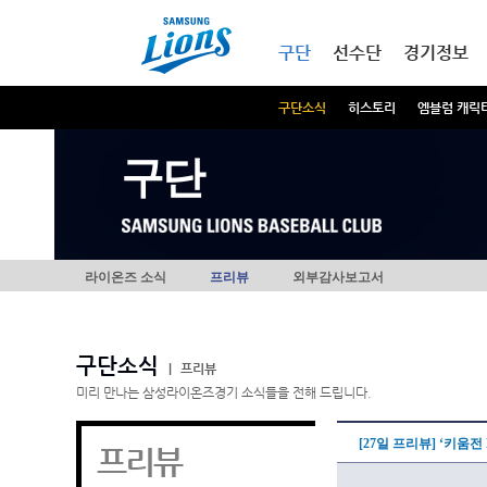
본문내용 바로가기
메인메뉴 바로가기
구단
선수단
경기정보
구단소식
히스토리
엠블럼 캐릭
구단
라이온즈 소식
프리뷰
외부감사보고서
구단소식
|
프리뷰
미리 만나는 삼성라이온즈경기 소식들을 전해 드립니다.
[27일 프리뷰] ‘키움전
프리뷰