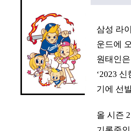
삼성 라이
운드에 오
원태인은
‘2023
기에 선
올 시즌 2
기록중인 