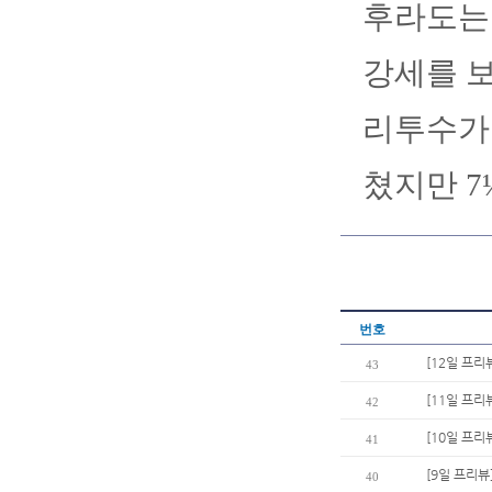
후라도는 
강세를 보
리투수가 
쳤지만 7
번호
[12일 프리
43
[11일 프리
42
[10일 프리
41
[9일 프리
40