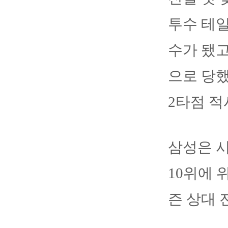
투수 테일
수가 됐고
으로 당했
2타점 적
삼성은 시즌
10위에 
즌 상대 