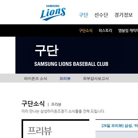
본문내용 바로가기
메인메뉴 바로가기
구단
선수단
경기정보
구단소식
히스토리
엠블럼 캐릭
구단
라이온즈 소식
프리뷰
외부감사보고서
구단소식
|
프리뷰
미리 만나는 삼성라이온즈경기 소식들을 전해 드립니다.
[26일 프리뷰] 삼성, ‘
프리뷰