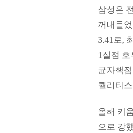
삼성은 전
꺼내들었다
3.41로
1실점 호
균자책점 
퀄리티스
올해 키움
으로 강했다