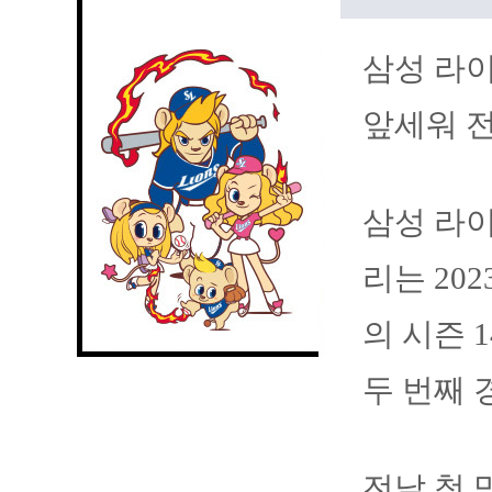
삼성 라
앞세워 전
삼성 라
리는 20
의 시즌 
두 번째 
전날 첫 