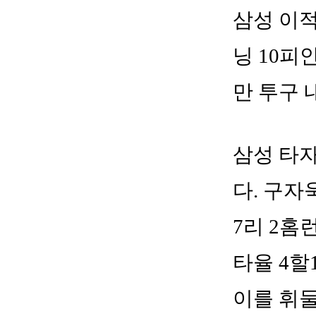
삼성 이적
닝 10피
만 투구 
삼성 타
다. 구자
7리 2홈
타율 4할
이를 휘