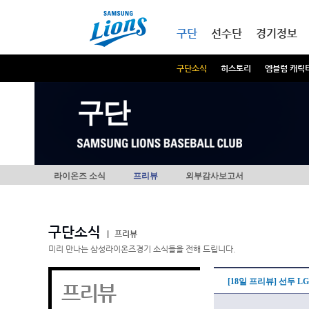
본문내용 바로가기
메인메뉴 바로가기
구단
선수단
경기정보
구단소식
히스토리
엠블럼 캐릭
구단
라이온즈 소식
프리뷰
외부감사보고서
구단소식
|
프리뷰
미리 만나는 삼성라이온즈경기 소식들을 전해 드립니다.
[18일 프리뷰] 선두 
프리뷰