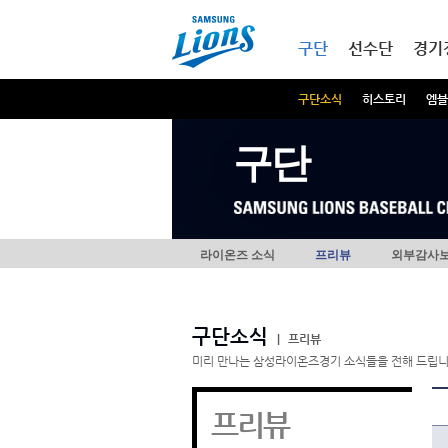
본문내용 바로가기
메인메뉴 바로가기
구단
선수단
경기
구단소식
히스토리
엠블
구단
라이온즈 소식
프리뷰
외부감사
구단소식
|
프리뷰
미리 만나는 삼성라이온즈경기 소식들을 전해 드립니
프리뷰