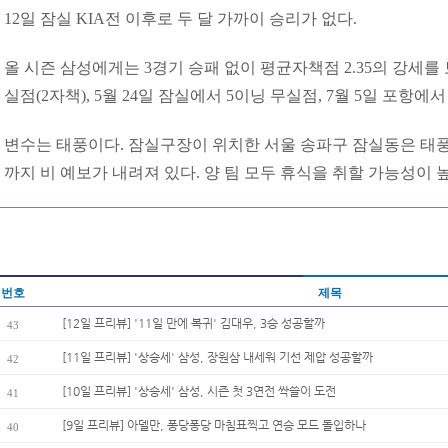
12일 잠실 KIA전 이후로 두 달 가까이 승리가 없다.
올 시즌 삼성에게는 3경기 승패 없이 평균자책점 2.35의 강세를 보
실점(2자책), 5월 24일 잠실에서 5이닝 무실점, 7월 5일 포항에
변수는 태풍이다. 잠실구장이 위치한 서울 송파구 잠실동은 태풍
까지 비 예보가 내려져 있다. 양 팀 모두 휴식을 취할 가능성이 
번호
제목
[12일 프리뷰] '11일 만에 복귀' 김대우, 3승 성공할까
43
[11일 프리뷰] '상승세' 삼성, 장원삼 내세워 기선 제압 성공할까
42
[10일 프리뷰] '상승세' 삼성, 시즌 첫 3연전 싹쓸이 도전
41
[9일 프리뷰] 아델만, 퐁당퐁당 마침표찍고 연승 모드 돌입하나
40