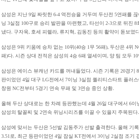
삼성은 지난 9일 짜릿한 6-4 역전승을 거두며 두산전 5연패를 
닝 3실점 100구로 승리 발판을 마련했고, 타선이 2-3으로 뒤진 8
냈다. 구자욱, 호세 피렐라, 류지혁, 김동진 등의 활약이 돋보였다
삼성은 9위 키움에 승차 없는 10위(40승 1무 56패), 두산은 4위 N
패)다. 시즌 상대 전적은 삼성의 4승 6패 열세이며, 양 팀 모두
삼성은 에이스 뷰캐넌 카드를 꺼내들었다. 시즌 기록은 20경기 8승
판이었던 4일 대구 LG전에서 7이닝 3실점 퀄리티스타트 플러스에
창원 NC전부터 5경기 연속 무패 및 3연승 중인 상황.
올해 두산 상대로는 한 차례 등판했는데 4월 26일 대구에서 6이
삼성의 탈꼴찌 및 2연속 위닝시리즈를 이끌 수 있을지 주목된다
삼성에 맞서는 두산은 5선발 김동주가 선발 출격한다. 올해 기록은
3.51로, 최근 등판이었던 4일 잠실 KT전에서 3이닝 2실점 조기