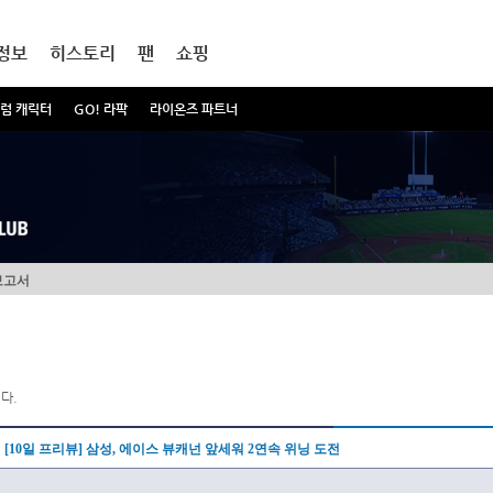
정보
히스토리
팬
쇼핑
럼 캐릭터
GO! 라팍
라이온즈 파트너
보고서
다.
[10일 프리뷰] 삼성, 에이스 뷰캐넌 앞세워 2연속 위닝 도전