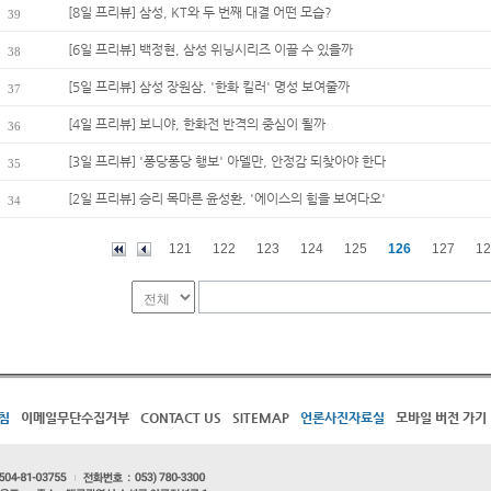
[8일 프리뷰] 삼성, KT와 두 번째 대결 어떤 모습?
39
[6일 프리뷰] 백정현, 삼성 위닝시리즈 이끌 수 있을까
38
[5일 프리뷰] 삼성 장원삼, '한화 킬러' 명성 보여줄까
37
[4일 프리뷰] 보니야, 한화전 반격의 중심이 될까
36
[3일 프리뷰] '퐁당퐁당 행보' 아델만, 안정감 되찾아야 한다
35
[2일 프리뷰] 승리 목마른 윤성환, '에이스의 힘을 보여다오'
34
121
122
123
124
125
126
127
12
침
이메일무단수집거부
CONTACT US
SITEMAP
언론사진자료실
모바일 버전 가기