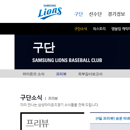
본문내용 바로가기
메인메뉴 바로가기
구단
선수단
경기정보
구단소식
히스토리
엠블럼 캐릭
구단
라이온즈 소식
프리뷰
외부감사보고서
구단소식
|
프리뷰
미리 만나는 삼성라이온즈경기 소식들을 전해 드립니다.
[4일 프리뷰] 승운 
프리뷰