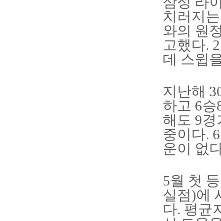
삼성 라
치러지는 
와의 원
고했다.
데 스윕을
지난해 3
하고 6승
해도 9경
중이다. 
운이 없다
5월 첫 
실점)에 
다. 평균