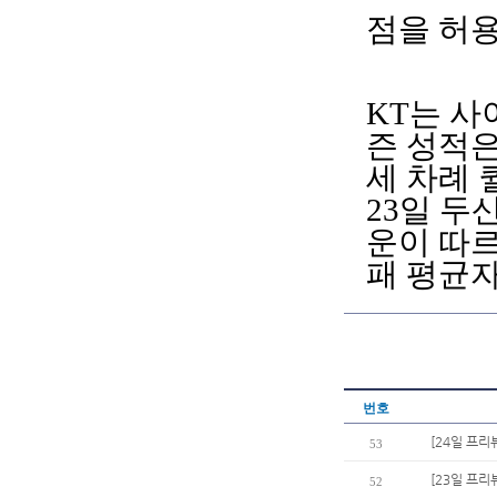
점을 허
KT는 사
즌 성적은
세 차례
23일 두
운이 따르
패 평균자
번호
[24일 프리
53
[23일 프리
52