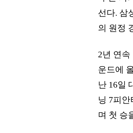
선다. 삼
의 원정 
2년 연속
운드에 올
난 16일
닝 7피안
며 첫 승