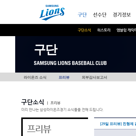
본문내용 바로가기
메인메뉴 바로가기
구단
선수단
경기정보
구단소식
히스토리
엠블럼 캐릭
구단
라이온즈 소식
프리뷰
외부감사보고서
구단소식
|
프리뷰
미리 만나는 삼성라이온즈경기 소식들을 전해 드립니다.
[29일 프리뷰] 친형제
프리뷰