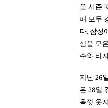
올 시즌 
패 모두 
다. 삼성
심을 모은
수와 타자
지난 26
은 28일
음껏 웃지