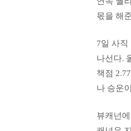
연속 퀄리
몫을 해준
7일 사직
나선다. 
책점 2.
나 승운이
뷰캐넌에게
캐넌은 지