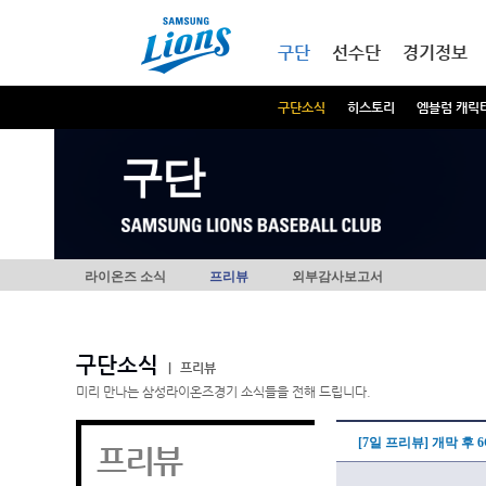
본문내용 바로가기
메인메뉴 바로가기
구단
선수단
경기정보
구단소식
히스토리
엠블럼 캐릭
구단
라이온즈 소식
프리뷰
외부감사보고서
구단소식
|
프리뷰
미리 만나는 삼성라이온즈경기 소식들을 전해 드립니다.
[7일 프리뷰] 개막 후 
프리뷰