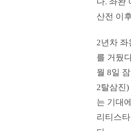
다. 좌완
산전 이후
2년차 좌
를 거뒀다
월 8일 
2탈삼진)
는 기대에
리티스타트