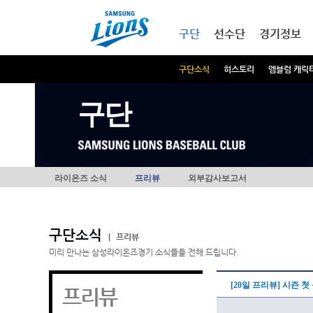
본문내용 바로가기
메인메뉴 바로가기
구단
선수단
경기정보
구단소식
히스토리
엠블럼 캐릭
구단
라이온즈 소식
프리뷰
외부감사보고서
구단소식
|
프리뷰
미리 만나는 삼성라이온즈경기 소식들을 전해 드립니다.
[20일 프리뷰] 시즌 
프리뷰