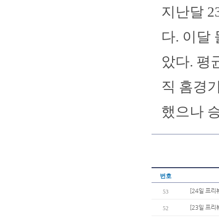
지난달 2
다. 이달
았다. 평균
직 홈경기
했으나 승
번호
[24일 프리
53
[23일 프리
52