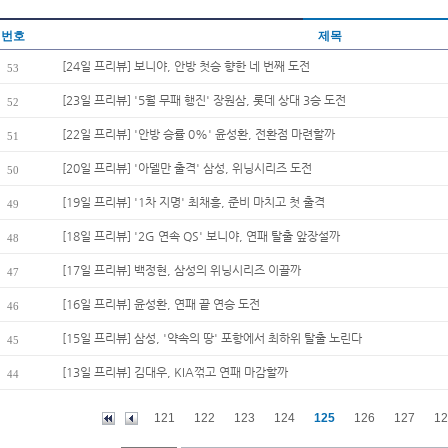
번호
제목
[24일 프리뷰] 보니야, 안방 첫승 향한 네 번째 도전
53
[23일 프리뷰] '5월 무패 행진' 장원삼, 롯데 상대 3승 도전
52
[22일 프리뷰] '안방 승률 0%' 윤성환, 전환점 마련할까
51
[20일 프리뷰] '아델만 출격' 삼성, 위닝시리즈 도전
50
[19일 프리뷰] '1차 지명' 최채흥, 준비 마치고 첫 출격
49
[18일 프리뷰] '2G 연속 QS' 보니야, 연패 탈출 앞장설까
48
[17일 프리뷰] 백정현, 삼성의 위닝시리즈 이끌까
47
[16일 프리뷰] 윤성환, 연패 끝 연승 도전
46
[15일 프리뷰] 삼성, '약속의 땅' 포항에서 최하위 탈출 노린다
45
[13일 프리뷰] 김대우, KIA꺾고 연패 마감할까
44
121
122
123
124
125
126
127
12