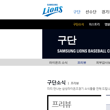
본문내용 바로가기
메인메뉴 바로가기
구단
선수단
경기
구단소식
히스토리
엠블
구단
라이온즈 소식
프리뷰
외부감사
구단소식
|
프리뷰
미리 만나는 삼성라이온즈경기 소식들을 전해 드립니
프리뷰