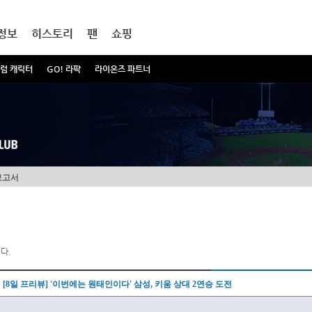
정보
히스토리
팬
쇼핑
럼 캐릭터
GO! 라팍
라이온즈 파트너
보고서
다.
[8일 프리뷰] '이번에는 원태인이다' 삼성, 키움 상대 2연승 도전