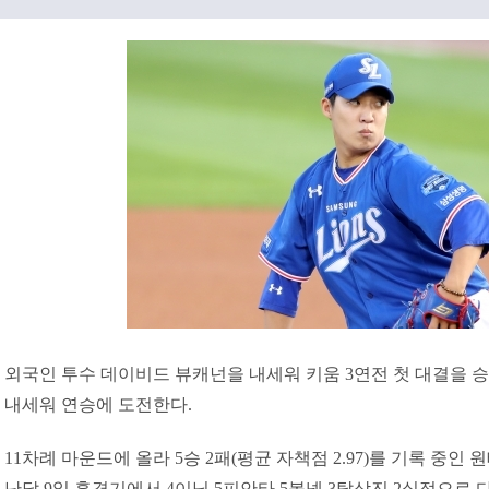
외국인 투수 데이비드 뷰캐넌을 내세워 키움 3연전 첫 대결을 
내세워 연승에 도전한다.
11차례 마운드에 올라 5승 2패(평균 자책점 2.97)를 기록 중인
난달 9일 홈경기에서 4이닝 5피안타 5볼넷 3탈삼진 2실점으로 