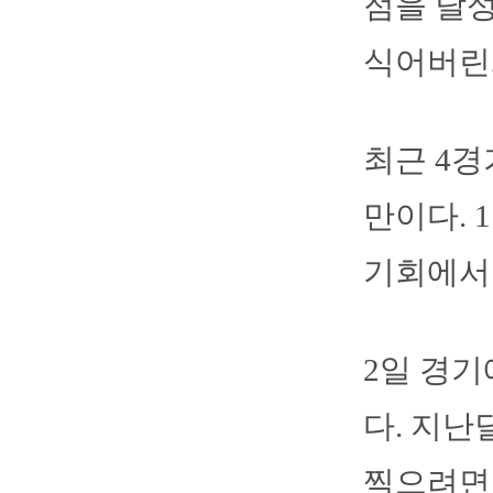
점을 달
식어버린게
최근 4경
만이다. 
기회에서
2일 경기
다. 지난
찍으려면