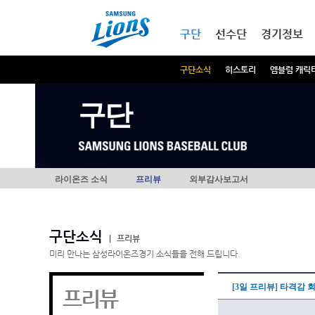
본문내용 바로가기
메인메뉴 바로가기
구단
선수단
경기정보
구단소식
히스토리
엠블럼 캐릭
구단
라이온즈 소식
프리뷰
외부감사보고서
구단소식
|
프리뷰
미리 만나는 삼성라이온즈경기 소식들을 전해 드립니다.
[3일 프리뷰] 타격감 
프리뷰