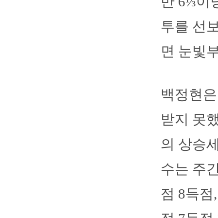
만 6⅓이
투를 선보
면 눈빛부
백정현은 
받지 못했
의 상승세
수는 주간
점 8득점