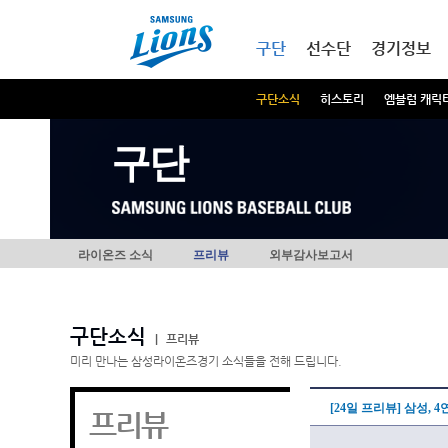
본문내용 바로가기
메인메뉴 바로가기
구단
선수단
경기정보
구단소식
히스토리
엠블럼 캐릭
구단
라이온즈 소식
프리뷰
외부감사보고서
구단소식
|
프리뷰
미리 만나는 삼성라이온즈경기 소식들을 전해 드립니다.
[24일 프리뷰] 삼성,
프리뷰