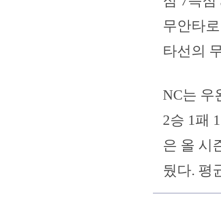
점 7득점
무안타로
타선의 무
NC는 우
2승 1패
은 올 시
뒀다. 평균