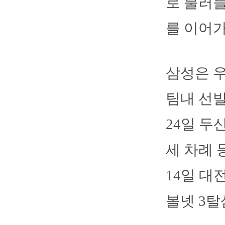
로 불러들
를 이어가
삼성은 우
팀내 선
24일 두
세 차례 
14일 대
볼넷 3탈