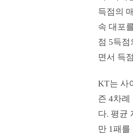
득점의 매
속 대포를
점 5득점
면서 득점
KT는 사
즌 4차례
다. 평균
만 1패를