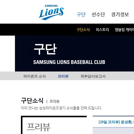
본문내용 바로가기
메인메뉴 바로가기
구단
선수단
경기정보
구단소식
히스토리
엠블럼 캐릭
구단
라이온즈 소식
프리뷰
외부감사보고서
구단소식
|
프리뷰
미리 만나는 삼성라이온즈경기 소식들을 전해 드립니다.
[20일 프리뷰] 윤성환
프리뷰