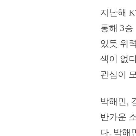
지난해 K
통해 3승
있듯 위력
색이 없다
관심이 
박해민, 
반가운 소
다. 박해