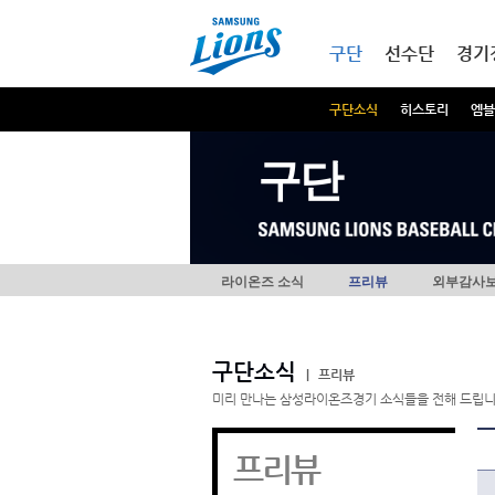
본문내용 바로가기
메인메뉴 바로가기
구단
선수단
경기
구단소식
히스토리
엠블
구단
라이온즈 소식
프리뷰
외부감사
구단소식
|
프리뷰
미리 만나는 삼성라이온즈경기 소식들을 전해 드립니
프리뷰