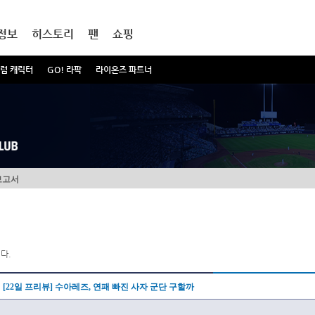
정보
히스토리
팬
쇼핑
럼 캐릭터
GO! 라팍
라이온즈 파트너
보고서
다.
[22일 프리뷰] 수아레즈, 연패 빠진 사자 군단 구할까