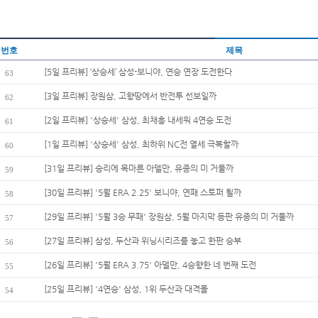
번호
제목
[5일 프리뷰] ‘상승세’ 삼성-보니야, 연승 연장 도전한다
63
[3일 프리뷰] 장원삼, 고향땅에서 반전투 선보일까
62
[2일 프리뷰] '상승세' 삼성, 최채흥 내세워 4연승 도전
61
[1일 프리뷰] '상승세' 삼성, 최하위 NC전 열세 극복할까
60
[31일 프리뷰] 승리에 목마른 아델만, 유종의 미 거둘까
59
[30일 프리뷰] '5월 ERA 2.25' 보니야, 연패 스토퍼 될까
58
[29일 프리뷰] '5월 3승 무패' 장원삼, 5월 마지막 등판 유종의 미 거둘까
57
[27일 프리뷰] 삼성, 두산과 위닝시리즈를 놓고 한판 승부
56
[26일 프리뷰] '5월 ERA 3.75' 아델만, 4승향한 네 번째 도전
55
[25일 프리뷰] '4연승' 삼성, 1위 두산과 대격돌
54