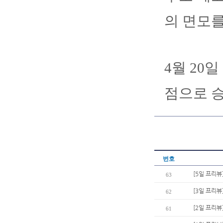
의 면모를
4월 20
점으로 승
번호
[5일 프리뷰
63
[3일 프리
62
[2일 프리뷰
61