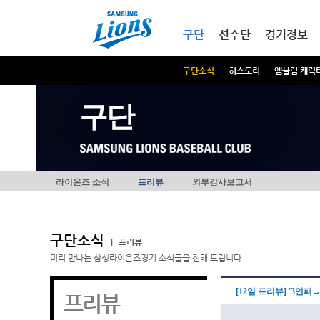
본문내용 바로가기
메인메뉴 바로가기
구단
선수단
경기정보
구단소식
히스토리
엠블럼 캐릭
구단
라이온즈 소식
프리뷰
외부감사보고서
구단소식
|
프리뷰
미리 만나는 삼성라이온즈경기 소식들을 전해 드립니다.
[12일 프리뷰] '3연패
프리뷰