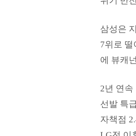
위기 반전
삼성은 지
7위로 떨
에 뷰캐넌
2년 연속
선발 특급
자책점 2
LG전 이