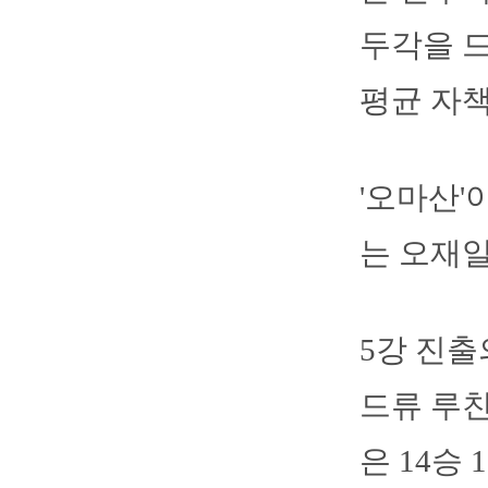
두각을 드
평균 자책점
'오마산'
는 오재일
5강 진출
드류 루친
은 14승 