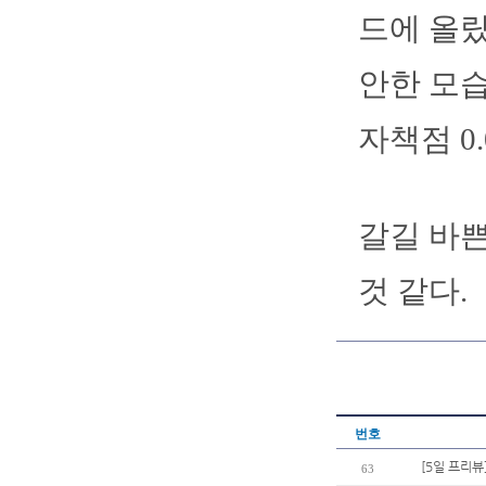
드에 올랐
안한 모습
자책점 0.
갈길 바쁜
것 같다.
번호
[5일 프리뷰
63