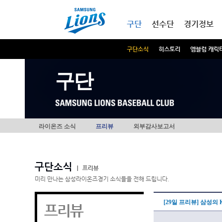
본문내용 바로가기
메인메뉴 바로가기
구단
선수단
경기정보
구단소식
히스토리
엠블럼 캐릭
구단
라이온즈 소식
프리뷰
외부감사보고서
구단소식
|
프리뷰
미리 만나는 삼성라이온즈경기 소식들을 전해 드립니다.
[29일 프리뷰] 삼성의
프리뷰