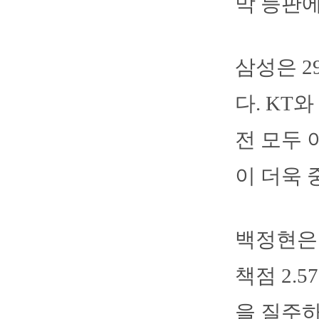
막 등판에
삼성은 2
다. KT
전 모두 
이 더욱 
백정현은 
책점 2.5
을 질주하