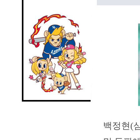
백정현(삼