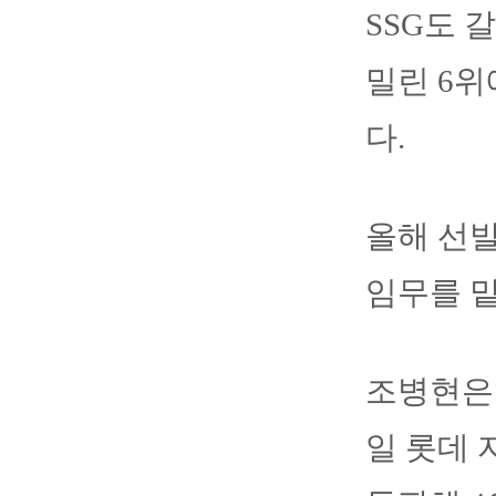
SSG도 
밀린 6위
다.
올해 선발
임무를 맡
조병현은 
일 롯데 