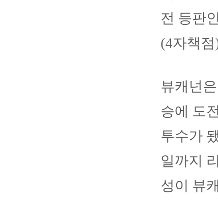
전 등판인
(4자책점
뷰캐넌은 
승에 도전
투수가 됐
일까지 리
성이 뷰캐