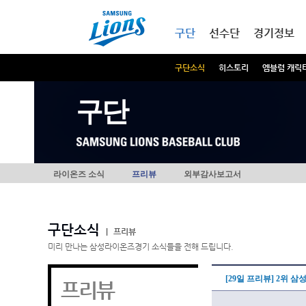
본문내용 바로가기
메인메뉴 바로가기
구단
선수단
경기정보
구단소식
히스토리
엠블럼 캐릭
구단
라이온즈 소식
프리뷰
외부감사보고서
구단소식
|
프리뷰
미리 만나는 삼성라이온즈경기 소식들을 전해 드립니다.
[29일 프리뷰] 2위 
프리뷰