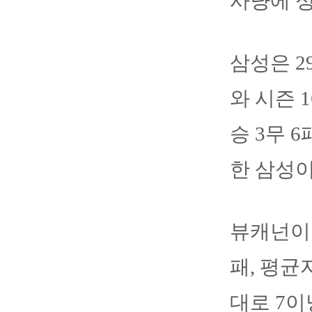
사냥에 성
삼성은 2
와 시즌 
승 3무 
한 삼성이
뷰캐넌이 
패, 평균자
대로 7이