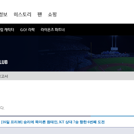
정보
히스토리
팬
쇼핑
럼 캐릭터
GO! 라팍
라이온즈 파트너
보고서
다.
[16일 프리뷰] 승리에 목마른 원태인, KT 상대 7승 향한 6번째 도전