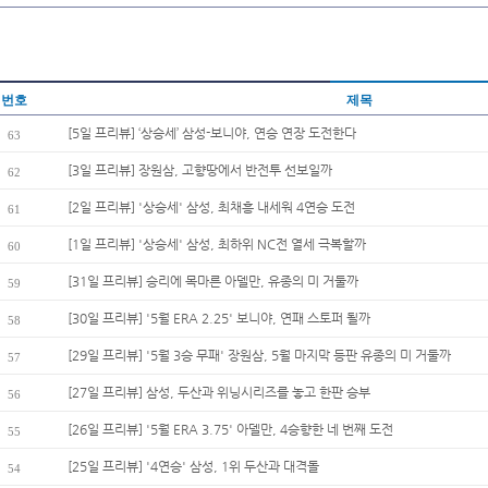
번호
제목
[5일 프리뷰] ‘상승세’ 삼성-보니야, 연승 연장 도전한다
63
[3일 프리뷰] 장원삼, 고향땅에서 반전투 선보일까
62
[2일 프리뷰] '상승세' 삼성, 최채흥 내세워 4연승 도전
61
[1일 프리뷰] '상승세' 삼성, 최하위 NC전 열세 극복할까
60
[31일 프리뷰] 승리에 목마른 아델만, 유종의 미 거둘까
59
[30일 프리뷰] '5월 ERA 2.25' 보니야, 연패 스토퍼 될까
58
[29일 프리뷰] '5월 3승 무패' 장원삼, 5월 마지막 등판 유종의 미 거둘까
57
[27일 프리뷰] 삼성, 두산과 위닝시리즈를 놓고 한판 승부
56
[26일 프리뷰] '5월 ERA 3.75' 아델만, 4승향한 네 번째 도전
55
[25일 프리뷰] '4연승' 삼성, 1위 두산과 대격돌
54