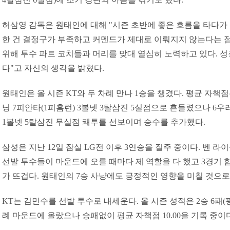
허삼영 감독은 원태인에 대해 "시즌 초반에 좋은 흐름을 타다가 
한 건 결정구가 부족하고 커멘드가 제대로 이뤄지지 않는다는 점
위해 투수 파트 코치들과 머리를 맞대 열심히 노력하고 있다. 
다"고 자신의 생각을 밝혔다.
원태인은 올 시즌 KT와 두 차례 만나 1승을 챙겼다. 평균 자책점은 4
닝 7피안타(1피홈런) 3볼넷 3탈삼진 5실점으로 흔들렸으나 6우
1볼넷 5탈삼진 무실점 쾌투를 선보이며 승수를 추가했다.
삼성은 지난 12일 잠실 LG전 이후 3연승을 질주 중이다. 벤 라
선발 투수들이 마운드에 오를 때마다 제 역할을 다 했고 3경기 
가 뜨겁다. 원태인의 7승 사냥에도 긍정적인 영향을 미칠 것으로
KT는 김민수를 선발 투수로 내세운다. 올 시즌 성적은 2승 6패(평균
례 마운드에 올랐으나 승패없이 평균 자책점 10.00을 기록 중이다