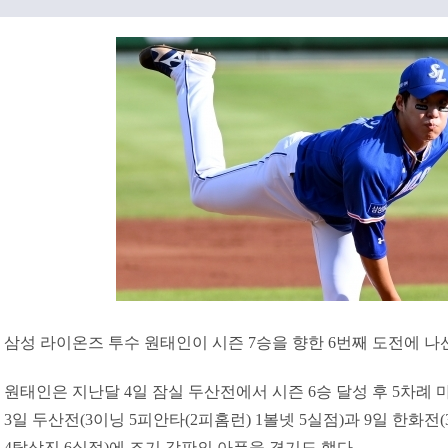
삼성 라이온즈 투수 원태인이 시즌 7승을 향한 6번째 도전에 나선
원태인은 지난달 4일 잠실 두산전에서 시즌 6승 달성 후 5차례
3일 두산전(3이닝 5피안타(2피홈런) 1볼넷 5실점)과 9일 한화전
4탈삼진 6실점)에 조기 강판의 아픔을 겪기도 했다.