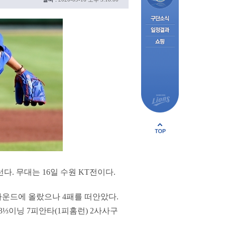
다. 무대는 16일 수원 KT전이다.
 마운드에 올랐으나 4패를 떠안았다.
(3⅓이닝 7피안타(1피홈런) 2사사구