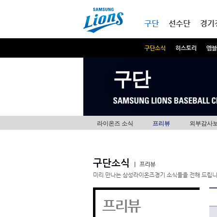
본문내용 바로가기
메인메뉴 바로가기
구단
선수단
경기
구단소식
히스토리
엠블
구단
라이온즈 소식
프리뷰
외부감사
구단소식
|
프리뷰
미리 만나는 삼성라이온즈경기 소식들을 전해 드립니
프리뷰