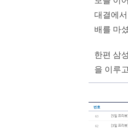
보를 이어
대결에서 
배를 마셨
한편 삼성
을 이루고
번호
[5일 프리뷰
63
[3일 프리
62