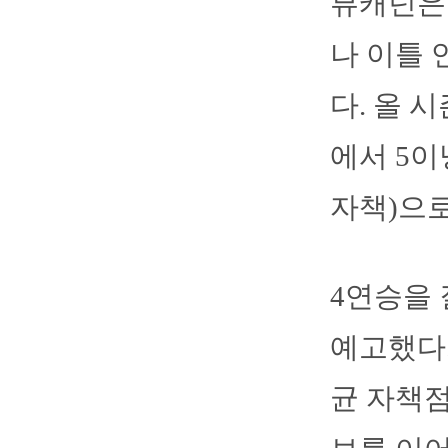
뷰캐넌은 
나 이틀 
다. 올 
에서 5이
자책)으
4연승을 
예고했다.
균 자책점