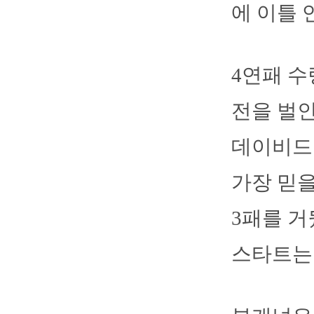
에 이틀 
4연패 수
전을 벌인
데이비드
가장 믿을
3패를 거
스타트는 