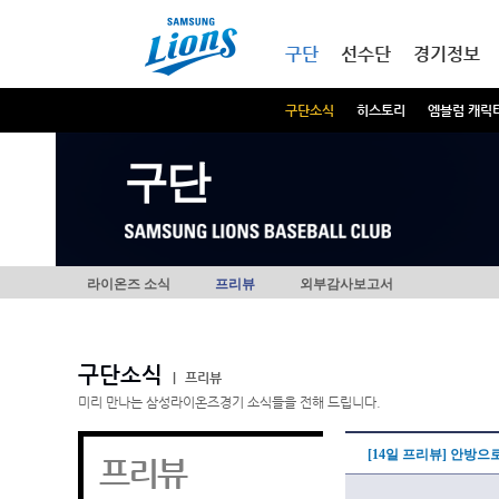
본문내용 바로가기
메인메뉴 바로가기
구단
선수단
경기정보
구단소식
히스토리
엠블럼 캐릭
구단
라이온즈 소식
프리뷰
외부감사보고서
구단소식
|
프리뷰
미리 만나는 삼성라이온즈경기 소식들을 전해 드립니다.
[14일 프리뷰] 안방으로
프리뷰