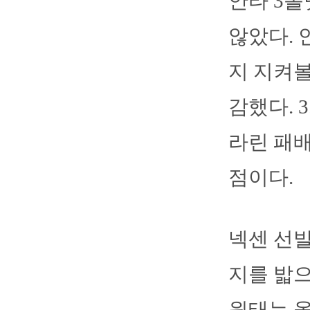
안타 3볼
않았다. 
지 지켜볼
감했다. 
라린 패배
점이다.
넥센 선발
지를 밟으
원태는 올