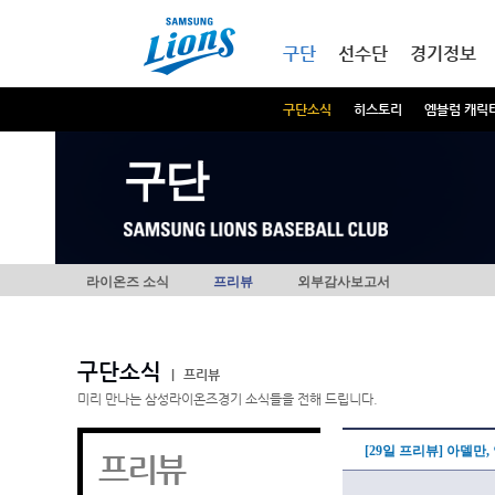
본문내용 바로가기
메인메뉴 바로가기
구단
선수단
경기정보
구단소식
히스토리
엠블럼 캐릭
구단
라이온즈 소식
프리뷰
외부감사보고서
구단소식
|
프리뷰
미리 만나는 삼성라이온즈경기 소식들을 전해 드립니다.
[29일 프리뷰] 아델만
프리뷰