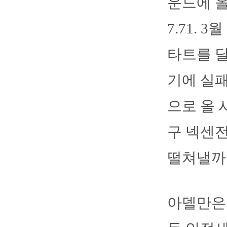
운드에 올
7.71. 
타트를 달
기에 실패
으로 올 
구 넥센전
떨쳐낼까
아델만은 