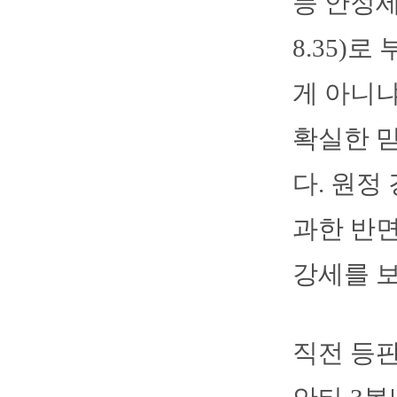
등 안정세
8.35)
게 아니
확실한 믿
다. 원정 
과한 반면
강세를 보
직전 등판