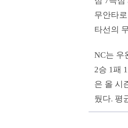
점 7득점
무안타로
타선의 무
NC는 우
2승 1패
은 올 시
뒀다. 평균