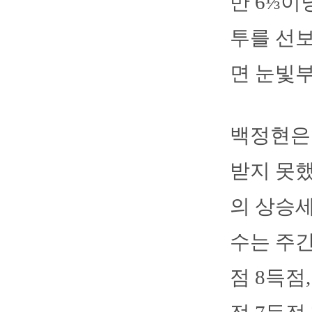
만 6⅓이
투를 선보
면 눈빛부
백정현은 
받지 못했
의 상승세
수는 주간
점 8득점