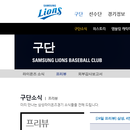
본문내용 바로가기
메인메뉴 바로가기
구단
선수단
경기정보
구단소식
히스토리
엠블럼 캐릭
구단
라이온즈 소식
프리뷰
외부감사보고서
구단소식
|
프리뷰
미리 만나는 삼성라이온즈경기 소식들을 전해 드립니다.
[24일 프리뷰] 삼성,
프리뷰