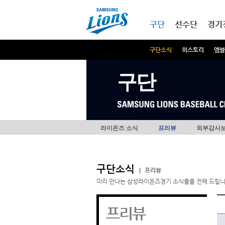
본문내용 바로가기
메인메뉴 바로가기
구단
선수단
경기
구단소식
히스토리
엠블
구단
라이온즈 소식
프리뷰
외부감사
구단소식
|
프리뷰
미리 만나는 삼성라이온즈경기 소식들을 전해 드립니
프리뷰