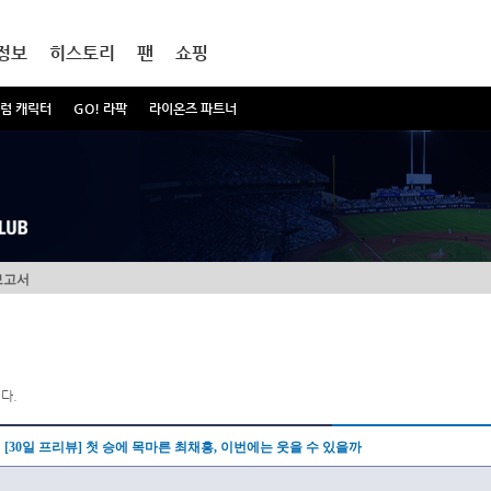
정보
히스토리
팬
쇼핑
럼 캐릭터
GO! 라팍
라이온즈 파트너
보고서
다.
[30일 프리뷰] 첫 승에 목마른 최채흥, 이번에는 웃을 수 있을까