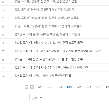
[5일 프리뷰] ‘상승세’ 삼성-보니야, 연승 연장 도전한다
63
[3일 프리뷰] 장원삼, 고향땅에서 반전투 선보일까
62
[2일 프리뷰] '상승세' 삼성, 최채흥 내세워 4연승 도전
61
[1일 프리뷰] '상승세' 삼성, 최하위 NC전 열세 극복할까
60
[31일 프리뷰] 승리에 목마른 아델만, 유종의 미 거둘까
59
[30일 프리뷰] '5월 ERA 2.25' 보니야, 연패 스토퍼 될까
58
[29일 프리뷰] '5월 3승 무패' 장원삼, 5월 마지막 등판 유종의 미 거둘까
57
[27일 프리뷰] 삼성, 두산과 위닝시리즈를 놓고 한판 승부
56
[26일 프리뷰] '5월 ERA 3.75' 아델만, 4승향한 네 번째 도전
55
[25일 프리뷰] '4연승' 삼성, 1위 두산과 대격돌
54
121
122
123
124
125
126
127
12