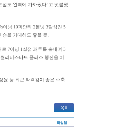
 조절도 완벽에 가까웠다"고 덧붙였
⅔이닝 10피안타 2볼넷 3탈삼진 5
 승을 기대해도 좋을 듯.
로 7이닝 1실점 쾌투를 뽐내며 3
연속 퀄리티스타트 플러스 행진을 이
성윤 등 최근 타격감이 좋은 주축
작성일