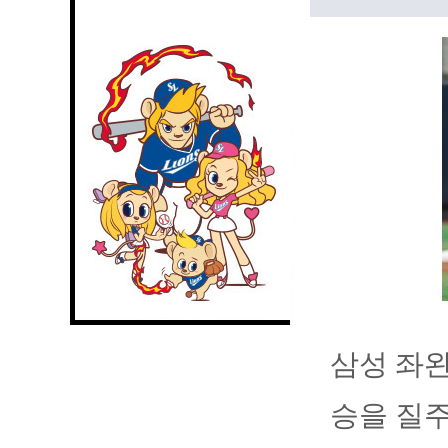
삼성 좌완
승을 질주