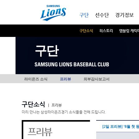
본문내용 바로가기
메인메뉴 바로가기
구단
선수단
경기정보
구단소식
히스토리
엠블럼 캐릭
구단
라이온즈 소식
프리뷰
외부감사보고서
구단소식
|
프리뷰
미리 만나는 삼성라이온즈경기 소식들을 전해 드립니다.
[2일 프리뷰] ‘8월 첫
프리뷰