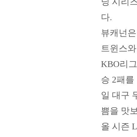
닝 시리즈
다.
뷰캐넌은
트윈스와의
KBO리그
승 2패를
일 대구 
쁨을 맛보
올 시즌 