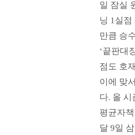
일 잠실 
닝 1실점
만큼 승수
‘끝판대장
점도 호재
이에 맞서
다. 올 
평균자책점
달 9일 