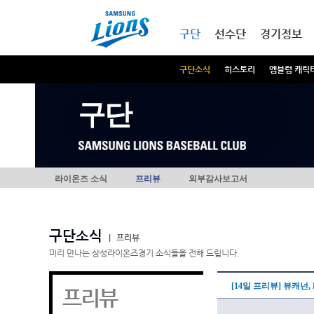
본문내용 바로가기
메인메뉴 바로가기
구단
선수단
경기정보
구단소식
히스토리
엠블럼 캐릭
구단
라이온즈 소식
프리뷰
외부감사보고서
구단소식
|
프리뷰
미리 만나는 삼성라이온즈경기 소식들을 전해 드립니다.
[14일 프리뷰] 뷰캐넌,
프리뷰