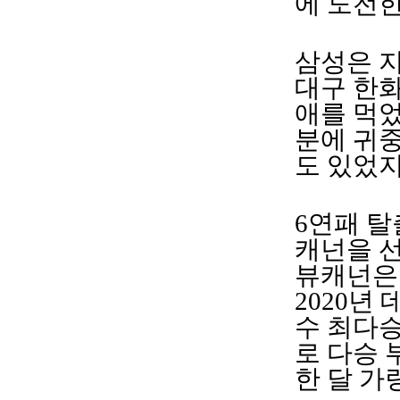
에 도전
삼성은 지
대구 한화
애를 먹었
분에 귀중
도 있었
6연패 탈
캐넌을 선
뷰캐넌은
2020년
수 최다승
로 다승 
한 달 가