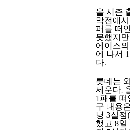
올 시즌 
막전에서 
패를 떠안
못했지만 
에이스의 
에 나서 
다.
롯데는 외
세운다. 
1패를 떠
구 내용은
닝 3실점
했고 8일