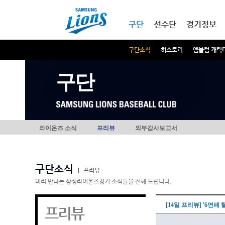
본문내용 바로가기
메인메뉴 바로가기
구단
선수단
경기정보
구단소식
히스토리
엠블럼 캐릭
구단
라이온즈 소식
프리뷰
외부감사보고서
구단소식
|
프리뷰
미리 만나는 삼성라이온즈경기 소식들을 전해 드립니다.
[14일 프리뷰] '6연패
프리뷰