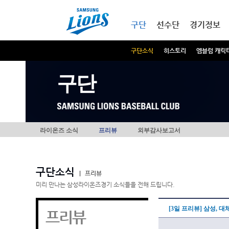
본문내용 바로가기
메인메뉴 바로가기
구단
선수단
경기정보
구단소식
히스토리
엠블럼 캐릭
구단
라이온즈 소식
프리뷰
외부감사보고서
구단소식
|
프리뷰
미리 만나는 삼성라이온즈경기 소식들을 전해 드립니다.
[3일 프리뷰] 삼성, 
프리뷰