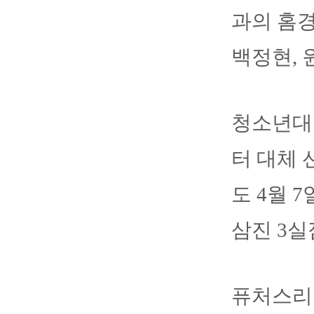
과의 홈경
백정현, 
청소년대
터 대체 
도 4월 
삼진 3실
퓨처스리