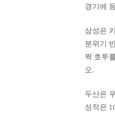
경기에 등
삼성은 키
분위기 반
짝 호투를
오.
두산은 우
성적은 10