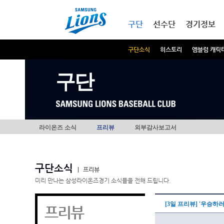
본문내용 바로가기
메인메뉴 바로가기
구단
선수단
경기정보
구단소식
히스토리
엠블럼 캐릭
구단
라이온즈 소식
프리뷰
외부감사보고서
구단소식
|
프리뷰
미리 만나는 삼성라이온즈경기 소식들을 전해 드립니다.
[3일 프리뷰] '우승하
프리뷰