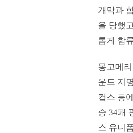
개막과 함
을 당했고
롭게 합류
몽고메리는
운드 지명
컵스 등에
승 34패 
스 유니