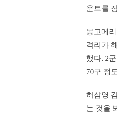
운트를 장
몽고메리는
격리가 해
했다. 2
70구 정
허삼영 감
는 것을 