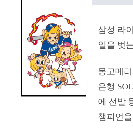
삼성 라이
일을 벗는
몽고메리는
은행 SO
에 선발 
챔피언을