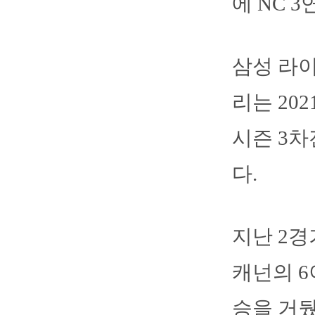
에 NC 
삼성 라
리는 20
시즌 3차
다.
지난 2경
캐넌의 6
승을 거뒀