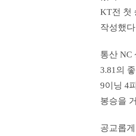
KT전 첫
작성했다
통산 NC
3.81의 
9이닝 4
봉승을 거
공교롭게도