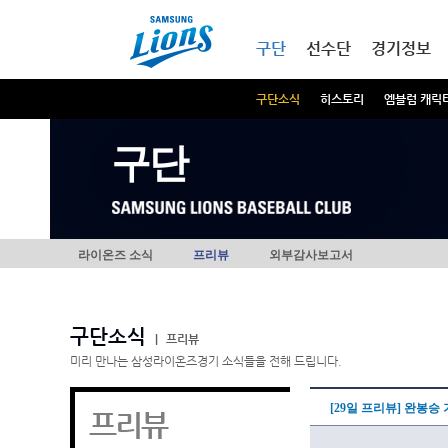
본문내용 바로가기
메인메뉴 바로가기
구단
선수단
경기정보
구단소식
히스토리
엠블럼 캐릭
구단
라이온즈 소식
프리뷰
외부감사보고서
구단소식
|
프리뷰
미리 만나는 삼성라이온즈경기 소식들을 전해 드립니다.
[29일 프리뷰] 완봉승
프리뷰