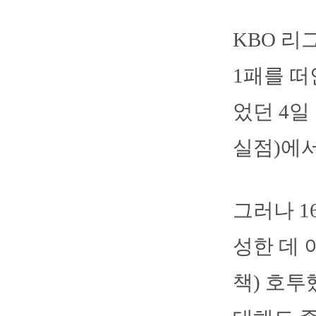
KBO 리
1패를 떠
었던 4일
실점)에서
그러나 1
성한 데 
책) 호투