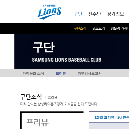
본문내용 바로가기
메인메뉴 바로가기
구단
선수단
경기정보
구단소식
히스토리
엠블럼 캐릭
구단
라이온즈 소식
프리뷰
외부감사보고서
구단소식
|
프리뷰
미리 만나는 삼성라이온즈경기 소식들을 전해 드립니다.
[28일 프리뷰] ‘2G 
프리뷰