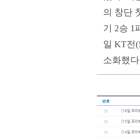
의 창단 
기 2승 1
일 KT전
소화했다
번호
[16일 프리
73
[15일 프리
72
[14일 프리
71