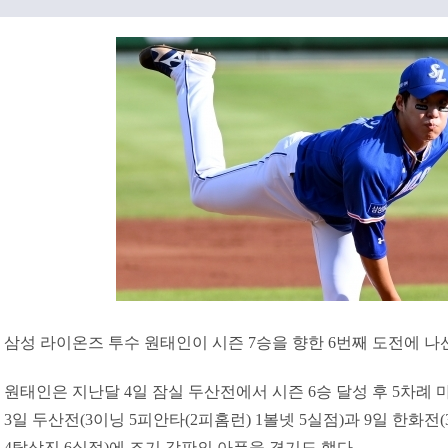
삼성 라이온즈 투수 원태인이 시즌 7승을 향한 6번째 도전에 나선
원태인은 지난달 4일 잠실 두산전에서 시즌 6승 달성 후 5차례
3일 두산전(3이닝 5피안타(2피홈런) 1볼넷 5실점)과 9일 한화전
4탈삼진 6실점)에 조기 강판의 아픔을 겪기도 했다.