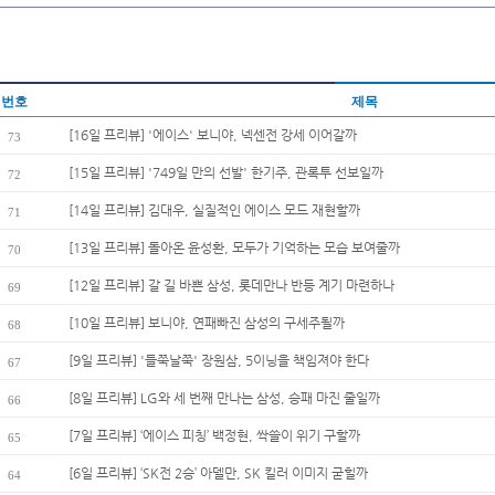
번호
제목
[16일 프리뷰] '에이스' 보니야, 넥센전 강세 이어갈까
73
[15일 프리뷰] '749일 만의 선발' 한기주, 관록투 선보일까
72
[14일 프리뷰] 김대우, 실질적인 에이스 모드 재현할까
71
[13일 프리뷰] 돌아온 윤성환, 모두가 기억하는 모습 보여줄까
70
[12일 프리뷰] 갈 길 바쁜 삼성, 롯데만나 반등 계기 마련하나
69
[10일 프리뷰] 보니야, 연패빠진 삼성의 구세주될까
68
[9일 프리뷰] '들쭉날쭉' 장원삼, 5이닝을 책임져야 한다
67
[8일 프리뷰] LG와 세 번째 만나는 삼성, 승패 마진 줄일까
66
[7일 프리뷰] ‘에이스 피칭’ 백정현, 싹쓸이 위기 구할까
65
[6일 프리뷰] ‘SK전 2승’ 아델만, SK 킬러 이미지 굳힐까
64