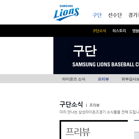
본문내용 바로가기
메인메뉴 바로가기
구단
선수단
경기
구단소식
히스토리
엠블
구단
라이온즈 소식
프리뷰
외부감사
구단소식
|
프리뷰
미리 만나는 삼성라이온즈경기 소식들을 전해 드립니
프리뷰