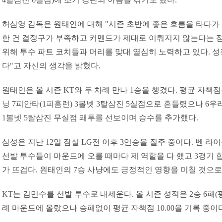
허삼영 감독은 원태인에 대해 "시즌 초반에 좋은 흐름을 타다가 
한 건 결정구가 부족하고 커멘드가 제대로 이뤄지지 않는다는 점
위해 투수 파트 코치들과 머리를 맞대 열심히 노력하고 있다. 
다"고 자신의 생각을 밝혔다.
원태인은 올 시즌 KT와 두 차례 만나 1승을 챙겼다. 평균 자책점은 4
닝 7피안타(1피홈런) 3볼넷 3탈삼진 5실점으로 흔들렸으나 6우
1볼넷 5탈삼진 무실점 쾌투를 선보이며 승수를 추가했다.
삼성은 지난 12일 잠실 LG전 이후 3연승을 질주 중이다. 벤 라
선발 투수들이 마운드에 오를 때마다 제 역할을 다 했고 3경기 
가 뜨겁다. 원태인의 7승 사냥에도 긍정적인 영향을 미칠 것으로
KT는 김민수를 선발 투수로 내세운다. 올 시즌 성적은 2승 6패(평균
례 마운드에 올랐으나 승패없이 평균 자책점 10.00을 기록 중이다