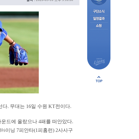
다. 무대는 16일 수원 KT전이다.
 마운드에 올랐으나 4패를 떠안았다.
(3⅓이닝 7피안타(1피홈런) 2사사구