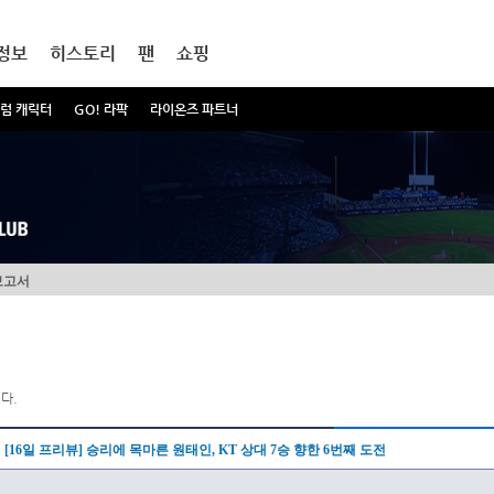
정보
히스토리
팬
쇼핑
럼 캐릭터
GO! 라팍
라이온즈 파트너
보고서
다.
[16일 프리뷰] 승리에 목마른 원태인, KT 상대 7승 향한 6번째 도전