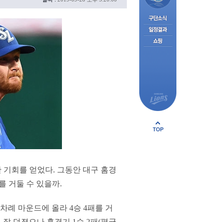
판 기회를 얻었다. 그동안 대구 홈경
를 거둘 수 있을까.
차례 마운드에 올라 4승 4패를 거
)로 잘 던졌으나 홈경기 1승 2패(평균