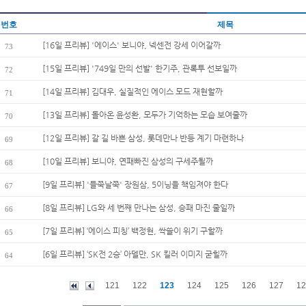
번호
제목
[16일 프리뷰] '에이스' 보니야, 넥센전 강세 이어갈까
73
[15일 프리뷰] '749일 만의 선발' 한기주, 관록투 선보일까
72
[14일 프리뷰] 김대우, 실질적인 에이스 모드 재현할까
71
[13일 프리뷰] 돌아온 윤성환, 모두가 기억하는 모습 보여줄까
70
[12일 프리뷰] 갈 길 바쁜 삼성, 롯데만나 반등 계기 마련하나
69
[10일 프리뷰] 보니야, 연패빠진 삼성의 구세주될까
68
[9일 프리뷰] '들쭉날쭉' 장원삼, 5이닝을 책임져야 한다
67
[8일 프리뷰] LG와 세 번째 만나는 삼성, 승패 마진 줄일까
66
[7일 프리뷰] ‘에이스 피칭’ 백정현, 싹쓸이 위기 구할까
65
[6일 프리뷰] ‘SK전 2승’ 아델만, SK 킬러 이미지 굳힐까
64
121
122
123
124
125
126
127
12