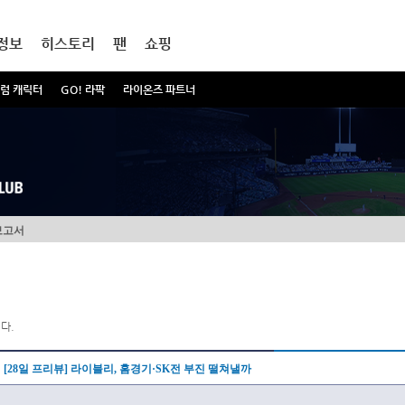
정보
히스토리
팬
쇼핑
럼 캐릭터
GO! 라팍
라이온즈 파트너
보고서
다.
[28일 프리뷰] 라이블리, 홈경기·SK전 부진 떨쳐낼까