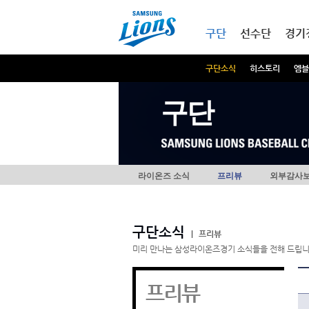
본문내용 바로가기
메인메뉴 바로가기
구단
선수단
경기
구단소식
히스토리
엠블
구단
라이온즈 소식
프리뷰
외부감사
구단소식
|
프리뷰
미리 만나는 삼성라이온즈경기 소식들을 전해 드립니
프리뷰