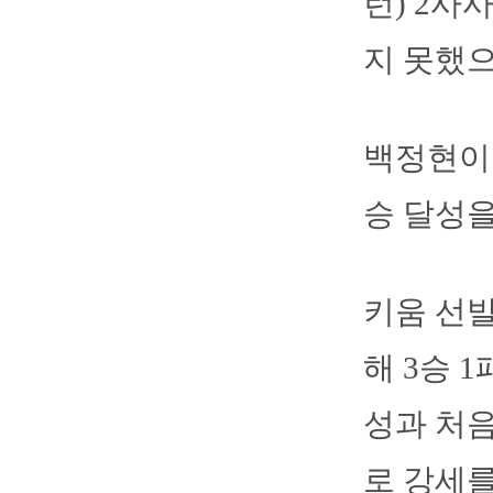
런) 2사
지 못했으
백정현이 
승 달성을
키움 선발
해 3승 1
성과 처음
로 강세를