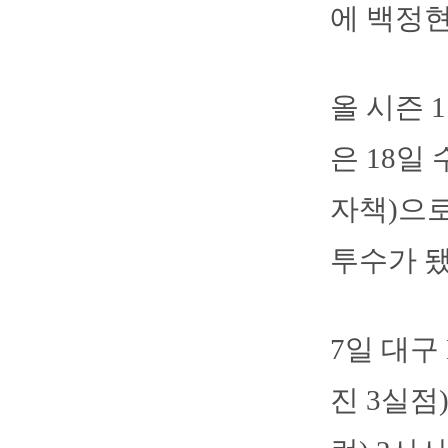
에 백정현
올 시즌 
은 18일
자책)으로
투수가 됐
7일 대구
진 3실점