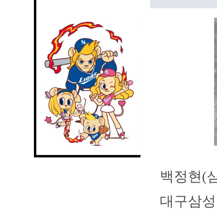
백정현(삼
대구삼성